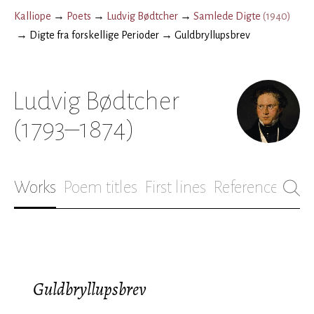
Kalliope
→
Poets
→
Ludvig Bødtcher
→
Samlede Digte
(
1940
)
→
Digte fra forskellige Perioder
→
Guldbryllupsbrev
Ludvig Bødtcher
(1793–1874)
Works
Poem titles
First lines
References
Bio
Guldbryllupsbrev