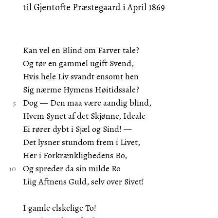
til Gjentofte Præstegaard i April 1869
Kan vel en Blind om Farver tale?
Og tør en gammel ugift Svend,
Hvis hele Liv svandt ensomt hen
Sig nærme Hymens Høitidssale?
Dog — Den maa være aandig blind,
Hvem Synet af det Skjønne, Ideale
Ei rører dybt i Sjæl og Sind! —
Det lysner stundom frem i Livet,
Her i Forkrænklighedens Bo,
Og spreder da sin milde Ro
Liig Aftnens Guld, selv over Sivet!
I gamle elskelige To!