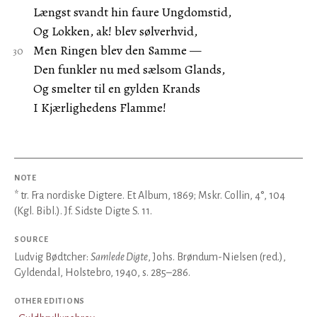
Længst svandt hin faure Ungdomstid,
Og Lokken, ak! blev sølverhvid,
Men Ringen blev den Samme —
Den funkler nu med sælsom Glands,
Og smelter til en gylden Krands
I Kjærlighedens Flamme!
NOTE
* tr. Fra nordiske Digtere. Et Album, 1869; Mskr. Collin, 4°, 104
(Kgl. Bibl.). Jf. Sidste Digte S. 11.
SOURCE
Ludvig Bødtcher:
Samlede Digte
, Johs. Brøndum-Nielsen (red.),
Gyldendal, Holstebro, 1940, s. 285–286.
OTHER EDITIONS