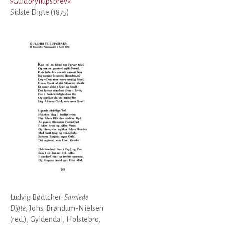
»
Guldbryllupsbrev
«
Sidste Digte (1875)
Ludvig Bødtcher:
Samlede
Digte
, Johs. Brøndum-Nielsen
(red.), Gyldendal, Holstebro,