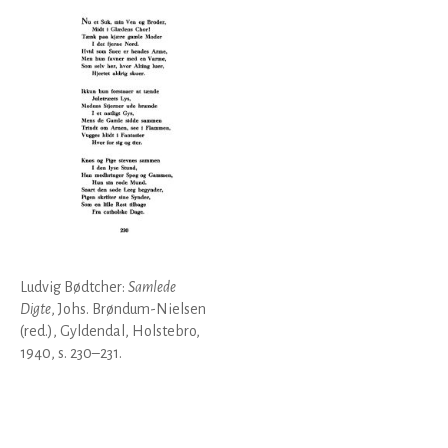
Ludvig Bødtcher:
Samlede
Digte
, Johs. Brøndum-Nielsen
(red.), Gyldendal, Holstebro,
1940, s. 230–231.