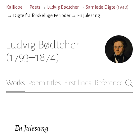
Kalliope
→
Poets
→
Ludvig Bødtcher
→
Samlede Digte
(
1940
)
→
Digte fra forskellige Perioder
→
En Julesang
Ludvig Bødtcher
(1793–1874)
Works
Poem titles
First lines
References
Bio
En Julesang