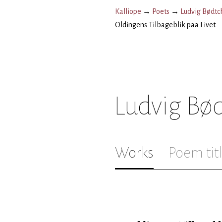
Kalliope
→
Poets
→
Ludvig Bødtc
Oldingens Tilbageblik paa Livet
Ludvig Bø
Works
Poem tit