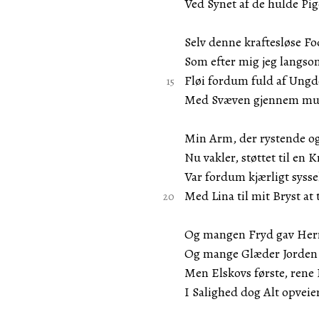
Ved Synet af de hulde Pig
Selv denne kraftesløse Fo
Som efter mig jeg langso
Fløi fordum fuld af Ung
Med Svæven gjennem mu
Min Arm, der rystende o
Nu vakler, støttet til en K
Var fordum kjærligt sysse
Med Lina til mit Bryst at 
Og mangen Fryd gav Her
Og mange Glæder Jorden 
Men Elskovs første, rene 
I Salighed dog Alt opveie