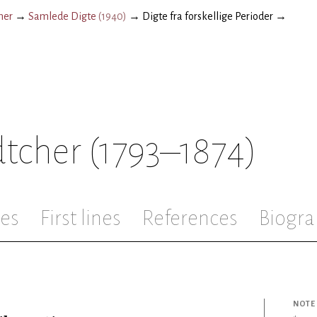
her
→
Samlede Digte
(
1940
)
→
Digte fra forskellige Perioder
→
dtcher
(1793–1874)
les
First lines
References
Biogra
NOTE