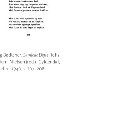
g Bødtcher:
Samlede Digte
, Johs.
um-Nielsen (red.), Gyldendal,
ebro, 1940, s. 207–208.