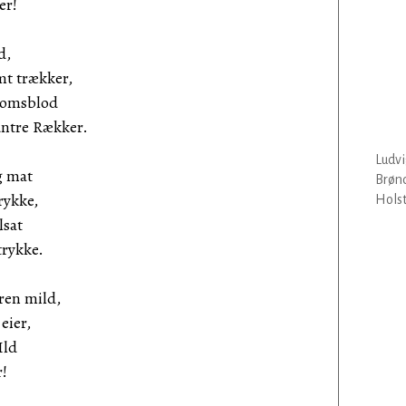
er!
d,
mt trækker,
domsblod
ntre Rækker.
Ludvi
g mat
Brønd
rykke,
Holst
lsat
trykke.
ren mild,
eier,
Ild
r!