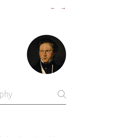
←
→
phy