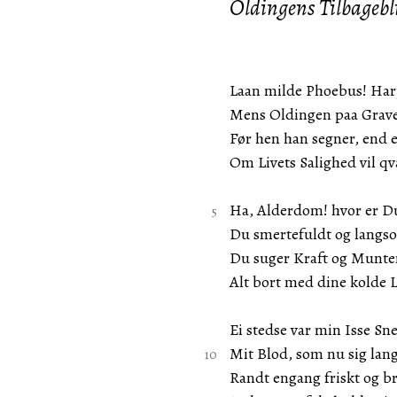
Oldingens Tilbagebl
Laan milde Phoebus! Har
Mens Oldingen paa Grave
Før hen han segner, end 
Om Livets Salighed vil q
Ha, Alderdom! hvor er Du
Du smertefuldt og langs
Du suger Kraft og Munte
Alt bort med dine kolde 
Ei stedse var min Isse Sne
Mit Blod, som nu sig lan
Randt engang friskt og b