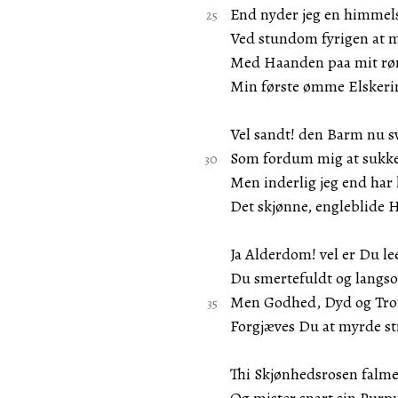
End nyder jeg en himmels
Ved stundom fyrigen at 
Med Haanden paa mit rør
Min første ømme Elskeri
Vel sandt! den Barm nu s
Som fordum mig at sukke
Men inderlig jeg end har 
Det skjønne, engleblide H
Ja Alderdom! vel er Du le
Du smertefuldt og langs
Men Godhed, Dyd og Tro
Forgjæves Du at myrde st
Thi Skjønhedsrosen falm