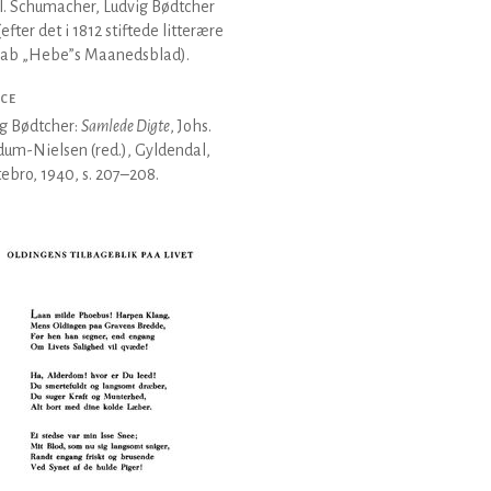
 Al. Schumacher, Ludvig Bødtcher
(efter det i 1812 stiftede litterære
kab „Hebe”s Maanedsblad).
CE
g Bødtcher:
Samlede Digte
, Johs.
um-Nielsen (red.), Gyldendal,
ebro, 1940, s. 207–208.