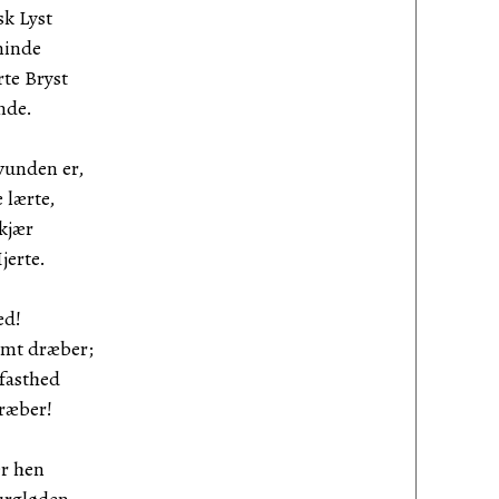
k Lyst
minde
te Bryst
nde.
vunden er,
 lærte,
kjær
jerte.
ed!
omt dræber;
fasthed
ræber!
er hen