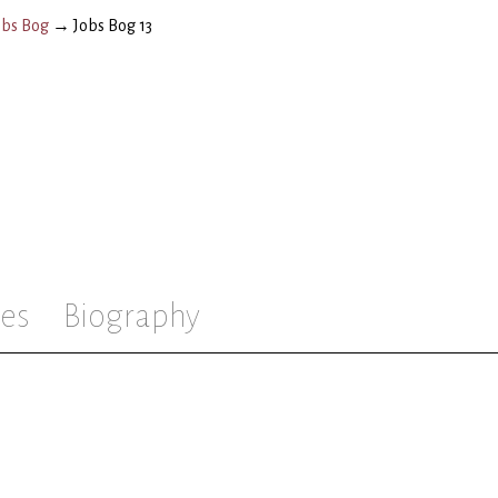
obs Bog
→
Jobs Bog 13
es
Biography