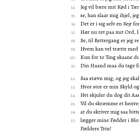
Jeg vil bære mit Kød i Tæ
se, han slaar mig ihjel, 
Det er i sig selv en Sejr f
Hør nu ret paa mit Ord, l
Se, til Rettergang er jeg r
Hvem kan vel trætte med 
Kun for to Ting skaane du 
Din Haand maa du tage f
Saa stævn mig, og jeg skal 
Hvor stor er min Skyld o
Hvi skjuler du dog dit Aa
Vil du skræmme et henvejr
at du skriver mig saa bi
lægger mine Fødder i Blo
Fødders Trin!