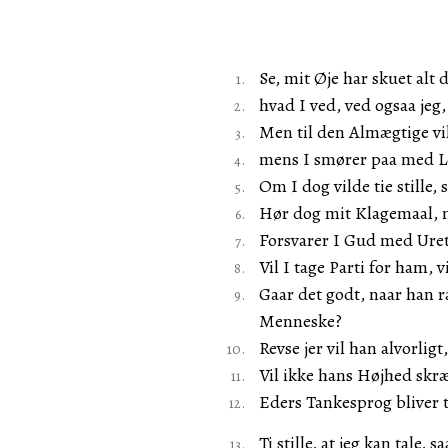
Se, mit Øje har skuet alt 
hvad I ved, ved ogsaa jeg,
Men til den Almægtige vil 
mens I smører paa med Lø
Om I dog vilde tie stille, 
Hør dog mit Klagemaal, 
Forsvarer I Gud med Uret
Vil I tage Parti for ham, 
Gaar det godt, naar han 
Menneske?
Revse jer vil han alvorlig
Vil ikke hans Højhed skr
Eders Tankesprog bliver t
Ti stille, at jeg kan tale, 