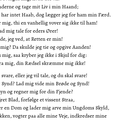
nderne og tage mit Liv i min Haand;
jeg har intet Haab, dog lægger jeg for ham min Færd.
or mig, thi en vanhellig vover sig ikke til ham!
ad mig tale for eders Ører!
ede, jeg ved, at Retten er min!
mig? Da skulde jeg tie og opgive Aanden!
mig, saa kryber jeg ikke i Skjul for dig:
ra mig, din Rædsel skræmme mig ikke!
svare, eller jeg vil tale, og du skal svare!
g Synd? Lad mig vide min Brøde og Synd!
syn og regner mig for din Fjende?
et Blad, forfølge et vissent Straa,
tter en Dom og lader mig arve min Ungdoms Skyld,
kken, vogter paa alle mine Veje, indkredser mine