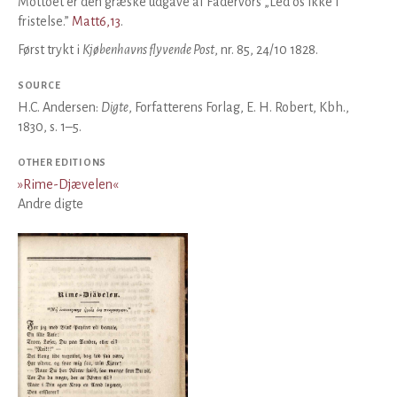
Mottoet er den græske udgave af Fadervors „Led os ikke i
fristelse.”
Matt6,13
.
Først trykt i
Kjøbenhavns flyvende Post
, nr. 85, 24/10 1828.
SOURCE
H.C. Andersen:
Digte
, Forfatterens Forlag, E. H. Robert, Kbh.,
1830, s. 1–5.
OTHER EDITIONS
»
Rime-Djævelen
«
Andre digte