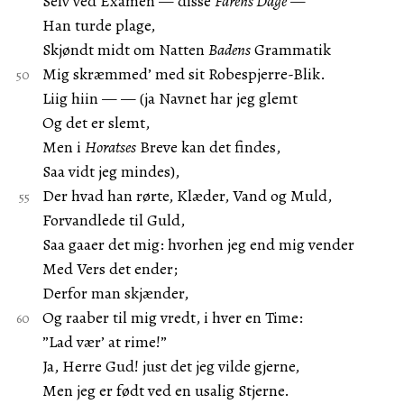
Selv ved Examen — disse
Farens Dage
—
Han turde plage,
Skjøndt midt om Natten
Badens
Grammatik
Mig skræmmed’ med sit Robespjerre-Blik.
Liig hiin — — (ja Navnet har jeg glemt
Og det er slemt,
Men i
Horatses
Breve kan det findes,
Saa vidt jeg mindes),
Der hvad han rørte, Klæder, Vand og Muld,
Forvandlede til Guld,
Saa gaaer det mig: hvorhen jeg end mig vender
Med Vers det ender;
Derfor man skjænder,
Og raaber til mig vredt, i hver en Time:
”Lad vær’ at rime!”
Ja, Herre Gud! just det jeg vilde gjerne,
Men jeg er født ved en usalig Stjerne.