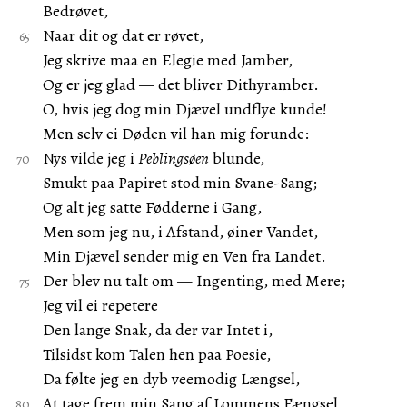
Bedrøvet,
Naar dit og dat er røvet,
Jeg skrive maa en Elegie med Jamber,
Og er jeg glad — det bliver Dithyramber.
O, hvis jeg dog min Djævel undflye kunde!
Men selv ei Døden vil han mig forunde:
Nys vilde jeg i
Peblingsøen
blunde,
Smukt paa Papiret stod min Svane-Sang;
Og alt jeg satte Fødderne i Gang,
Men som jeg nu, i Afstand, øiner Vandet,
Min Djævel sender mig en Ven fra Landet.
Der blev nu talt om — Ingenting, med Mere;
Jeg vil ei repetere
Den lange Snak, da der var Intet i,
Tilsidst kom Talen hen paa Poesie,
Da følte jeg en dyb veemodig Længsel,
At tage frem min Sang af Lommens Fængsel,