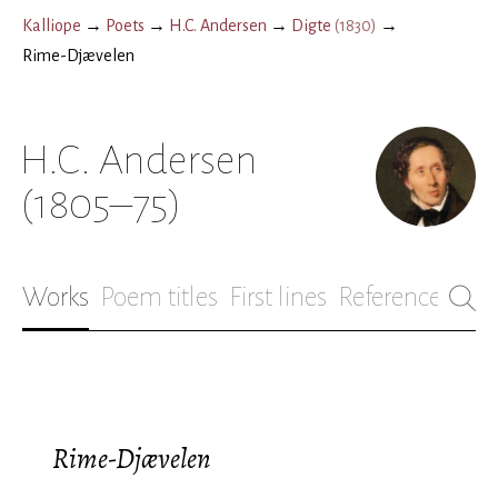
Kalliope
→
Poets
→
H.C. Andersen
→
Digte
(
1830
)
→
Rime-Djævelen
H.C. Andersen
(1805–75)
Works
Poem titles
First lines
References
Bio
Rime-Djævelen