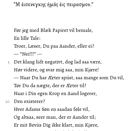
”Mὴ ἐισενεγκης ἡμᾶς ἐις πειρασμον.”
Før jeg med Blæk Papiret vil bemale,
En lille Tale:
Troer, Læser, Du paa Aander, eller ei?
— ”Nei!!!” —
Det klang lidt negativt, dog lad saa være,
Hør videre, og svar mig saa, min Kjære!
— Naar Du har Ærter spiist, saa mange som Du vil,
Tør Du da nægte, der er Ærter til?
Naar i Din egen Krop en Aand logerer,
Den existerer?
Hver Adams Søn en saadan føle vil,
Og altsaa, seer man, der er Aander til;
Er mit Beviis Dig ikke klart, min Kjære,