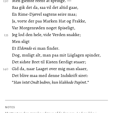
Men glemte reent at springe. —
Saa gik det da, saa vil det altid gaae,
En Rime-Djævel sagtens seire maa;
Ja, vorte der paa Marken Hat og Frakke,
Var Morgenrøden noget Spiseligt,
Jeg lod den hele, vide Verden snakke;
Men sligt
Et
Eldorado
ei man finder.
Dog, muligt alt, man paa mit Liiglagen spinder,
Det sidste Bret til Kisten færdigt staaer;
Gid da, naar Laaget over mig man slaaer,
Det blive maa med denne Indskrift siret:
”
Han intet Ondt bedrev, kun klakkede Papiret
.”
NOTES