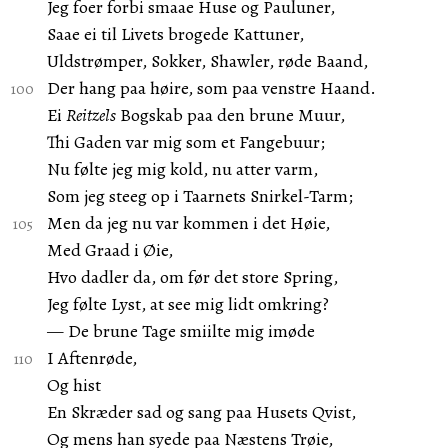
Jeg foer forbi smaae Huse og Pauluner,
Saae ei til Livets brogede Kattuner,
Uldstrømper, Sokker, Shawler, røde Baand,
Der hang paa høire, som paa venstre Haand.
Ei
Reitzels
Bogskab paa den brune Muur,
Thi Gaden var mig som et Fangebuur;
Nu følte jeg mig kold, nu atter varm,
Som jeg steeg op i Taarnets Snirkel-Tarm;
Men da jeg nu var kommen i det Høie,
Med Graad i Øie,
Hvo dadler da, om før det store Spring,
Jeg følte Lyst, at see mig lidt omkring?
— De brune Tage smiilte mig imøde
I Aftenrøde,
Og hist
En Skræder sad og sang paa Husets Qvist,
Og mens han syede paa Næstens Trøie,