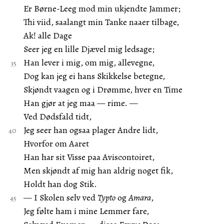
Er Børne-Leeg mod min ukjendte Jammer;
Thi viid, saalangt min Tanke naaer tilbage,
Ak! alle Dage
Seer jeg en lille Djævel mig ledsage;
Han lever i mig, om mig, allevegne,
Dog kan jeg ei hans Skikkelse betegne,
Skjøndt vaagen og i Drømme, hver en Time
Han gjør at jeg maa — rime. —
Ved Dødsfald tidt,
Jeg seer han ogsaa plager Andre lidt,
Hvorfor om Aaret
Han har sit Visse paa Aviscontoiret,
Men skjøndt af mig han aldrig noget fik,
Holdt han dog Stik.
— I Skolen selv ved
Typto
og
Amara
,
Jeg følte ham i mine Lemmer fare,