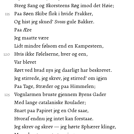
Steeg Sang og Skorsteens Røg imod det Høie;
Paa Søen Skibe flok i hvide Frakker,
Og hist jeg skued’
Sveas
gule Bakker.
Paa Ære
Jeg maatte være
Lidt mindre følsom end en Kampesteen,
Hvis ikke Følelserne, hver og een,
Var blevet
Rørt ved hvad nys jeg daarligt har beskrevet.
Jeg stirrede, jeg skrev, jeg stirred’ om igjen
Paa Tage, Stræder og paa Himmelen;
Vognlarmen bruste gjennem Byens Gader
Med lange catalaniske Roulader;
Snart paa Papiret jeg en Ode saae,
Hvoraf endnu jeg intet kan forstaae.
Jeg skrev og skrev — jeg hørte Sphærer klinge,