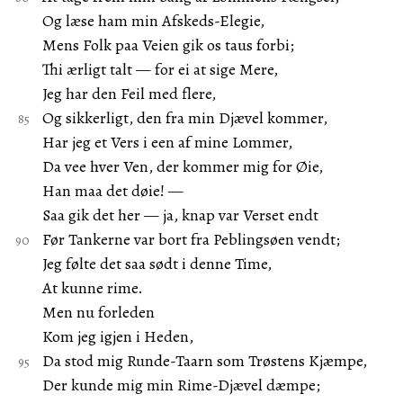
Og læse ham min Afskeds-Elegie,
Mens Folk paa Veien gik os taus forbi;
Thi ærligt talt — for ei at sige Mere,
Jeg har den Feil med flere,
Og sikkerligt, den fra min Djævel kommer,
Har jeg et Vers i een af mine Lommer,
Da vee hver Ven, der kommer mig for Øie,
Han maa det døie! —
Saa gik det her — ja, knap var Verset endt
Før Tankerne var bort fra Peblingsøen vendt;
Jeg følte det saa sødt i denne Time,
At kunne rime.
Men nu forleden
Kom jeg igjen i Heden,
Da stod mig Runde-Taarn som Trøstens Kjæmpe,
Der kunde mig min Rime-Djævel dæmpe;