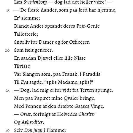
Læs
Swedenborg
— dog lad det heller være! —
— De fleste Aander, som paa Jord har hjemme,
Er’ slemme;
Blandt Andet opfandt deres Præ-Genie
Tallotterie;
Snørliv for Damer og for Officerer,
Som fælt generer.
En saadan Djævel eller lille Nisse
Tilvisse
Var Slangen som, paa Fransk, i Paradiis
Til
Eva
sagde: ”spiis Madame, spiis!”
— Dog, lad mig ei for vidt fra Terten springe,
Men paa Papiret mine Qvaler bringe,
Med Pennen af den dræbte Gaases Vinge.
—
Orest
, forfulgt af Helvedes
Chariter
Og
Aphroditer
,
Selv
Don Juan
i Flammer