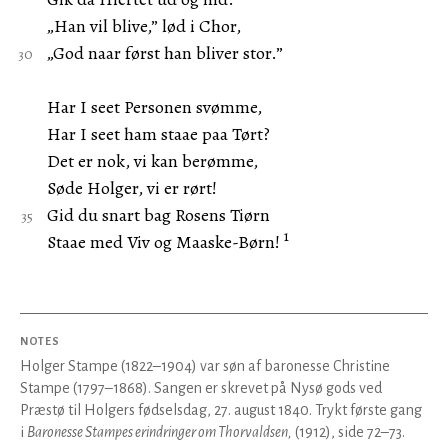
„Han vil blive,” lød i Chor,
„God naar først han bliver stor.”
Har I seet Personen svømme,
Har I seet ham staae paa Tørt?
Det er nok, vi kan berømme,
Søde Holger, vi er rørt!
Gid du snart bag Rosens Tiørn
1
Staae med Viv og Maaske-Børn!
NOTES
Holger Stampe (1822–1904) var søn af baronesse Christine
Stampe (1797–1868). Sangen er skrevet på Nysø gods ved
Præstø til Holgers fødselsdag, 27. august 1840. Trykt første gang
i
Baronesse Stampes erindringer om Thorvaldsen,
(1912), side 72–73.