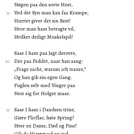
Nøgen paa den sorte Hest,
Ved det Syn man kan faa Krampe,
Hiertet giver det sin Rest!
Hvor man ham betragte vil,
Hvilket deiligt Muskelspil!
Saae I ham paa Jagt derovre,
Der paa Feddet, naar han sang:
„Frage nicht, warum ich traure,”
Og han gik sin egen Gang.
Fuglen selv med Vinger paa
Neie sig for Holger maae.
Saae I ham i Dandsen trine,
Giøre Flicflac, høie Spring?
Hver en Dame, Død og Pine!
Gik da Hiertet ud og ind.