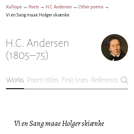
Kalliope
→
Poets
→
H.C. Andersen
→
Other poems
→
Vi en Sang maae Holger skiænke
H.C. Andersen
(1805–75)
Works
Poem titles
First lines
References
Bio
Vi en Sang maae Holger skiænke