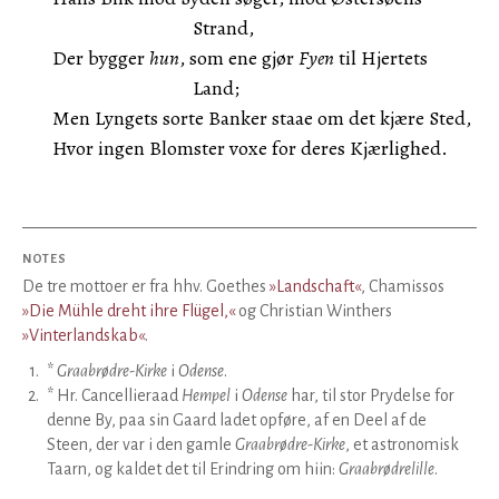
Strand,
Der bygger
hun
, som ene gjør
Fyen
til Hjertets
Land;
Men Lyngets sorte Banker staae om det kjære Sted,
Hvor ingen Blomster voxe for deres Kjærlighed.
NOTES
De tre mottoer er fra hhv. Goethes
»Landschaft«
, Chamissos
»Die Mühle dreht ihre Flügel,«
og Christian Winthers
»Vinterlandskab«
.
1
.
*
Graabrødre-Kirke
i
Odense
.
2
.
* Hr. Cancellieraad
Hempel
i
Odense
har, til stor Prydelse for
denne By, paa sin Gaard ladet opføre, af en Deel af de
Steen, der var i den gamle
Graabrødre-Kirke
, et astronomisk
Taarn, og kaldet det til Erindring om hiin:
Graabrødrelille
.