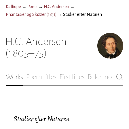
Kalliope
→
Poets
→
H.C. Andersen
→
Phantasier og Skizzer
(
1831
)
→
Studier efter Naturen
H.C. Andersen
(1805–75)
Works
Poem titles
First lines
References
Bio
Studier efter Naturen