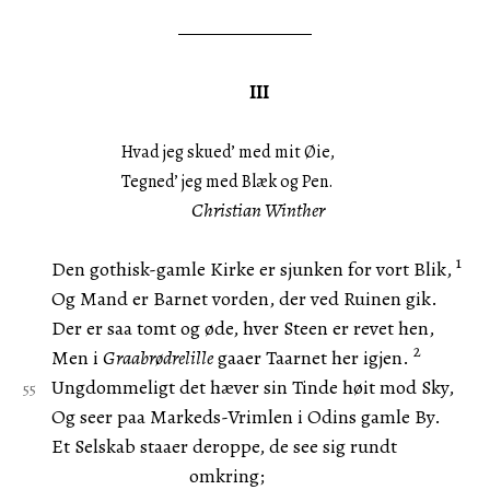
III
Hvad jeg skued’ med mit Øie,
Tegned’ jeg med Blæk og Pen.
Christian Winther
1
Den gothisk-gamle Kirke er sjunken for vort Blik,
Og Mand er Barnet vorden, der ved Ruinen gik.
Der er saa tomt og øde, hver Steen er revet hen,
2
Men i
Graabrødrelille
gaaer Taarnet her igjen.
Ungdommeligt det hæver sin Tinde høit mod Sky,
Og seer paa Markeds-Vrimlen i Odins gamle By.
Et Selskab staaer deroppe, de see sig rundt
omkring;