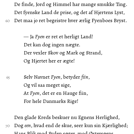
De finde, Jord og Himmel har mange smukke Ting.
Det fyenske Land de prise, og det af Hjertens Lyst,
Det maa jo ret begeistre hver ærlig Fyenboes Bryst.
— Ja
Fyen
er ret et herligt Land!
Det kan dog ingen nægte.
Der vexler Skov og Mark og Strand,
Og Hjertet her er ægte!
Selv Navnet
Fyen
, betyder
fiin
,
Og vil saa meget sige,
At
Fyen
, det er en Hauge fiin,
For hele Danmarks Rige!
Den glade Kreds beskuer nu Egnens Herlighed,
Dog
een
, hvad end de skue, seer kun sin Kjærlighed;
Hans Blik mod Syden søger, mod Østersøens