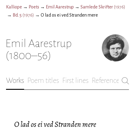
Kalliope
→
Poets
→
Emil Aarestrup
→
Samlede Skrifter
(
1976
)
→
Bd. 5
(
1976
)
→
O lad os ei ved Stranden mere
Emil Aarestrup
(1800–56)
Works
Poem titles
First lines
References
Bio
O lad os ei ved Stranden mere