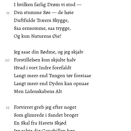
I hvilken farlig Drøm vi stod —
Den stumme Søe — de høie
Duftfulde Træers Skygge,
Saa eensomme, saa trygge,
Og kun Naturens Øie!
Jeg saae din Rødme, og jeg skjalv
Forstillelsen kun skjulte halv
Hvad i vort Indre forefaldt
Langt meer end Tungen tør forstaae
Langt meer end Dyden kan opnaae
Men Lidenskabens Alt
Forvirret greb jeg efter noget
Som glimrede i Sandet broget
En Skal fra Havets Skjød
Jeg rakte dig Conchillen hen,