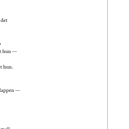
 det
b
dt hun —
dt hun.
klappen —