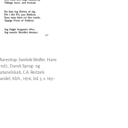
Aarestrup:
Samlede Skrifter
, Hans
(red.), Dansk Sprog- og
raturselskab, C.A. Reitzels
ndel, Kbh., 1976, bd. 3, s. 163–