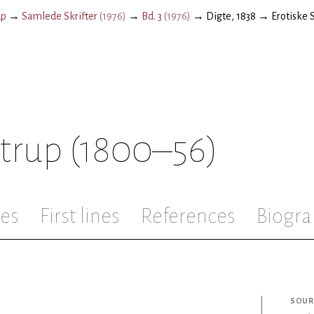
up
→
Samlede Skrifter
(
1976
)
→
Bd. 3
(
1976
)
→
Digte, 1838
→
Erotiske 
strup
(1800–56)
les
First lines
References
Biogra
SOUR