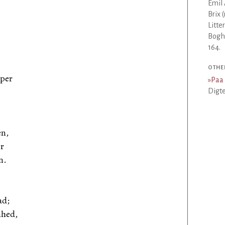
Emil 
Brix 
Litte
Bogha
164.
OTHE
per
»
Paa 
Digte
en,
er
n.
ad;
nhed,