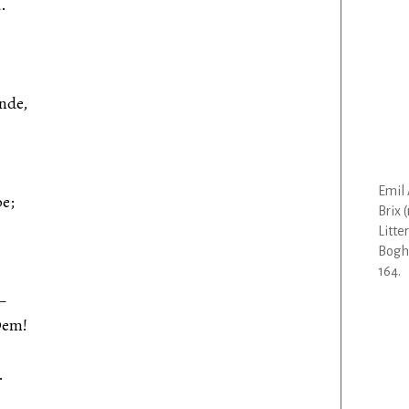
.
nde,
Emil 
pe;
Brix 
Litte
Bogha
164.
—
Dem!
.