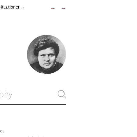
Situationer
→
←
→
phy
CE