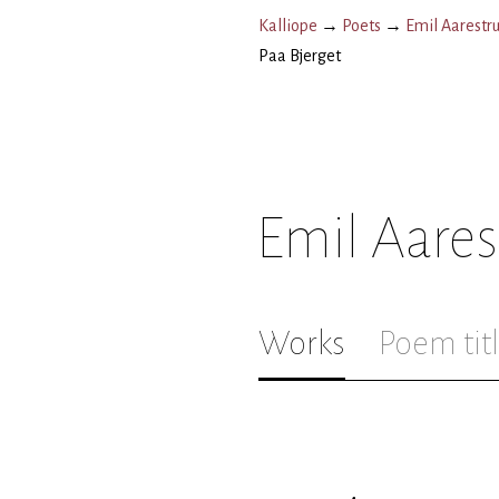
Kalliope
→
Poets
→
Emil Aarestr
Paa Bjerget
Emil Aare
Works
Poem tit