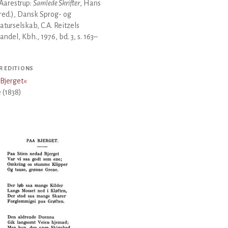
Aarestrup:
Samlede Skrifter
, Hans
(red.), Dansk Sprog- og
raturselskab, C.A. Reitzels
ndel, Kbh., 1976, bd. 3, s. 163–
R EDITIONS
Bjerget
«
 (1838)