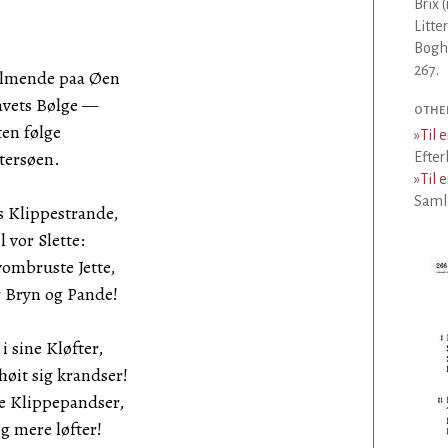
Brix 
Litte
Bogha
267.
ulmende paa Øen
avets Bølge —
OTHE
ten følge
»
Til 
tersøen.
Efter
»
Til 
Samle
s Klippestrande,
l vor Slette:
ombruste Jette,
 Bryn og Pande!
 sine Kløfter,
øit sig krandser!
ge Klippepandser,
 mere løfter!