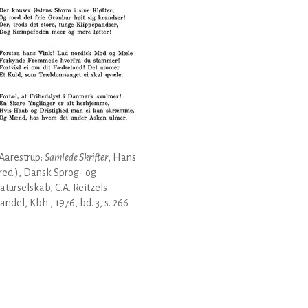
Aarestrup:
Samlede Skrifter
, Hans
(red.), Dansk Sprog- og
raturselskab, C.A. Reitzels
ndel, Kbh., 1976, bd. 3, s. 266–