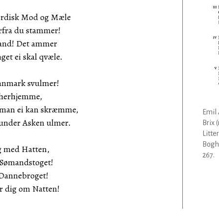
nordisk Mod og Mæle
fra du stammer!
land! Det ammer
et ei skal qvæle.
 Danmark svulmer!
t herhjemme,
 man ei kan skræmme,
Emil 
under Asken ulmer.
Brix 
Litte
Bogha
eg med Hatten,
267.
 Sømandstoget!
r Dannebroget!
er dig om Natten!