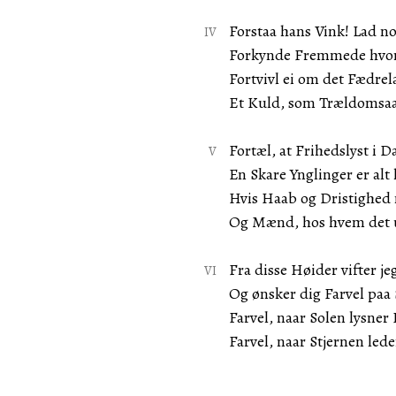
Forstaa hans Vink! Lad 
Forkynde Fremmede hvor
Fortvivl ei om det Fædre
Et Kuld, som Trældomsaag
Fortæl, at Frihedslyst i
En Skare Ynglinger er al
Hvis Haab og Dristighed
Og Mænd, hos hvem det 
Fra disse Høider vifter j
Og ønsker dig Farvel paa
Farvel, naar Solen lysne
Farvel, naar Stjernen led