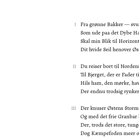
Fra grønne Bakker — sv
Som ude paa det Dybe H
Skal min Blik til Horizon
Dit hvide Seil henover Øs
Du reiser bort til Norden
Til Bjerget, der er Fader ti
Hils ham, den mørke, hav
Der endnu trodsig rynker
Der knuser Østens Storm i
Og med det frie Granbar h
Der, trods det store, tun
Dog Kæmpefoden meer og