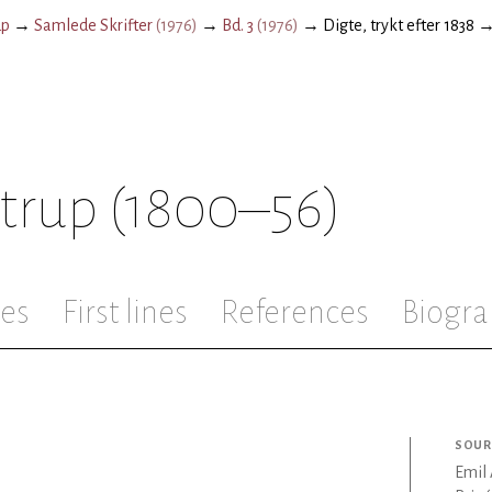
up
→
Samlede Skrifter
(
1976
)
→
Bd. 3
(
1976
)
→
Digte, trykt efter 1838
strup
(1800–56)
les
First lines
References
Biogra
SOUR
Emil 