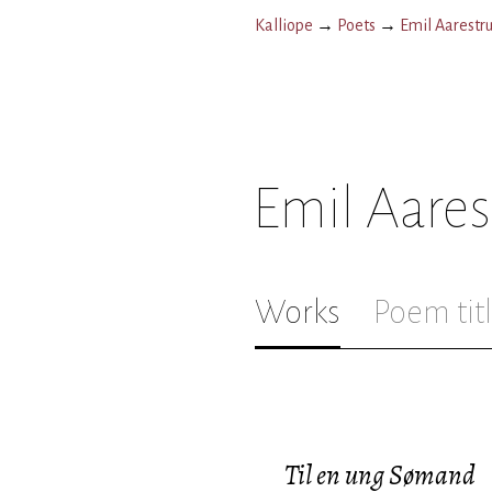
Kalliope
→
Poets
→
Emil Aarestr
Emil Aare
Works
Poem tit
Til en ung Sømand