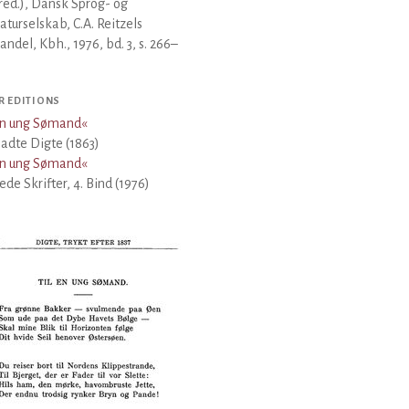
(red.), Dansk Sprog- og
raturselskab, C.A. Reitzels
ndel, Kbh., 1976, bd. 3, s. 266–
R EDITIONS
en ung Sømand
«
ladte Digte (1863)
en ung Sømand
«
de Skrifter, 4. Bind (1976)