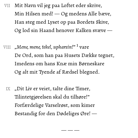
Mit Navn vil jeg paa Loftet eder skrive,
Min Hilsen med! — Og medens Alle bæve,
Han steg med Lyset op paa Bordets Skive,
Og lod sin Haand henover Kalken svæve —
1
„
Mene, mene, tekel, upharsin!
”
vare
De Ord, som han paa Husets Dække tegnet,
Imedens om hans Knæ min Børneskare
Og alt mit Tyende af Rædsel blegned.
„Dit Liv er veiet, talte dine Timer,
Tilintetgjørelsen skal du tilhøre!”
Forfærdelige Varselrøst, som kimer
Bestandig for den Dødeliges Øre! —
— — —