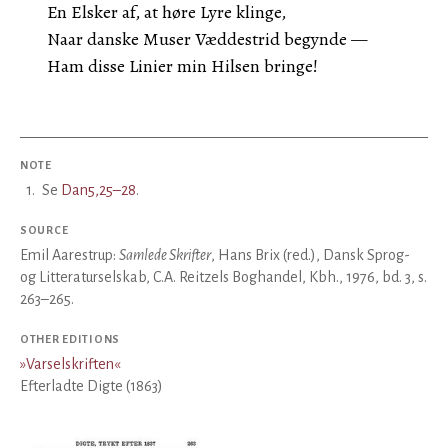
En Elsker af, at høre Lyre klinge,
Naar danske Muser Væddestrid begynde —
Ham disse Linier min Hilsen bringe!
NOTE
1
.
Se
Dan5,25–28
.
SOURCE
Emil Aarestrup:
Samlede Skrifter
, Hans Brix (red.), Dansk Sprog-
og Litteraturselskab, C.A. Reitzels Boghandel, Kbh., 1976, bd. 3, s.
263–265.
OTHER EDITIONS
»
Varselskriften
«
Efterladte Digte (1863)