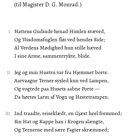
(til Magister D. G. Monrad.)
Nattens Gudinde henad Himlen svæved,
Og Viisdomsfuglen fløi ved hendes Side;
Al Verdens Mødighed hun stille hæved
I sine Arme, sammentrykte, blide.
Jeg og min Hustru var fra Hjemmet borte.
Aarvaagne Terner sysled kun ved Lampen,
Og vogtede paa Husets aabne Porte —
Da hørtes Larm af Vogn og Hestetrampen.
Ind traadte, reiseklædt, en Gjæst heel fremmed;
Sin Hat og Kappe han i Krogen slængte,
Og Ternerne med sære Fagter skræmmed;