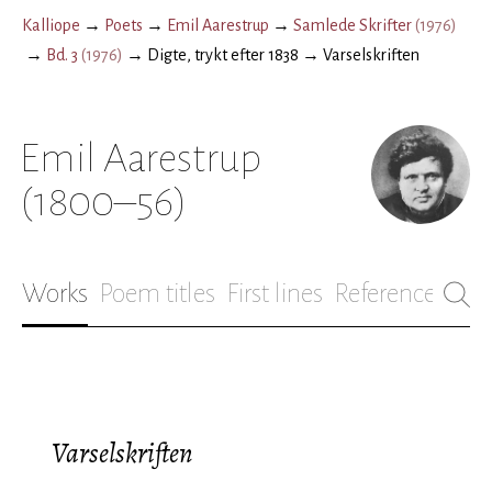
Kalliope
→
Poets
→
Emil Aarestrup
→
Samlede Skrifter
(
1976
)
→
Bd. 3
(
1976
)
→
Digte, trykt efter 1838
→
Varselskriften
Emil Aarestrup
(1800–56)
Works
Poem titles
First lines
References
Bio
Varselskriften