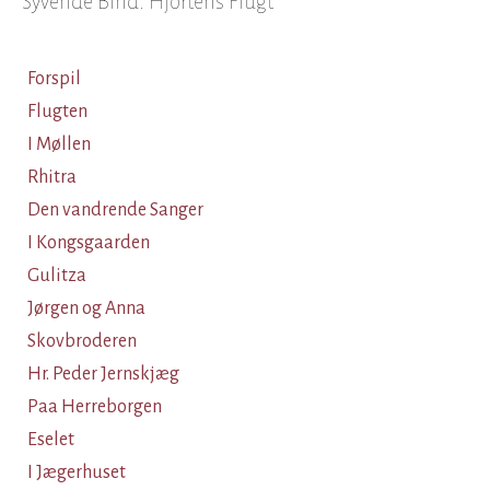
Syvende Bind. Hjortens Flugt
Forspil
Flugten
I Møllen
Rhitra
Den vandrende Sanger
I Kongsgaarden
Gulitza
Jørgen og Anna
Skovbroderen
Hr. Peder Jernskjæg
Paa Herreborgen
Eselet
I Jægerhuset