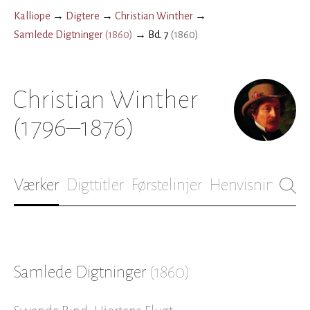
Kalliope
→
Digtere
→
Christian Winther
→
Samlede Digtninger
(
1860
)
→
Bd. 7
(
1860
)
Christian Winther
(1796–1876)
Værker
Digttitler
Førstelinjer
Henvisninger
B
Samlede Digtninger
(
1860
)