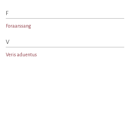
F
Foraarssang
V
Veris aduentus