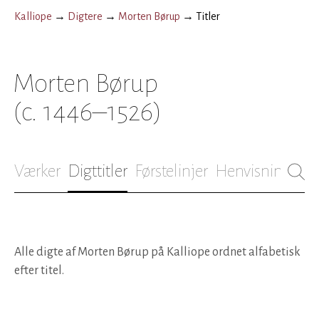
Kalliope
→
Digtere
→
Morten Børup
→
Titler
Morten Børup
(c. 1446–1526)
Værker
Digttitler
Førstelinjer
Henvisninger
B
Alle digte af Morten Børup på Kalliope ordnet alfabetisk
efter titel.