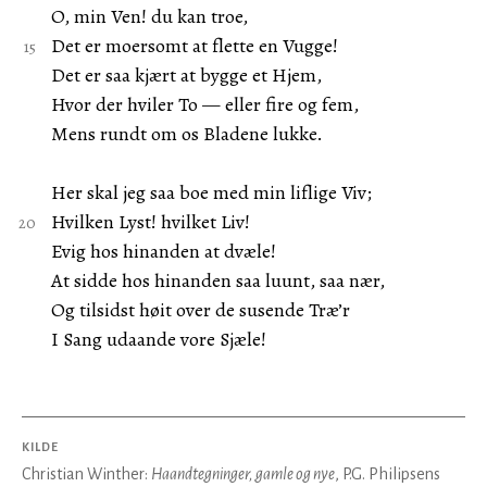
O, min Ven! du kan troe,
Det er moersomt at flette en Vugge!
Det er saa kjært at bygge et Hjem,
Hvor der hviler To — eller fire og fem,
Mens rundt om os Bladene lukke.
Her skal jeg saa boe med min liflige Viv;
Hvilken Lyst! hvilket Liv!
Evig hos hinanden at dvæle!
At sidde hos hinanden saa luunt, saa nær,
Og tilsidst høit over de susende Træ’r
I Sang udaande vore Sjæle!
KILDE
Christian Winther:
Haandtegninger, gamle og nye
, P.G. Philipsens