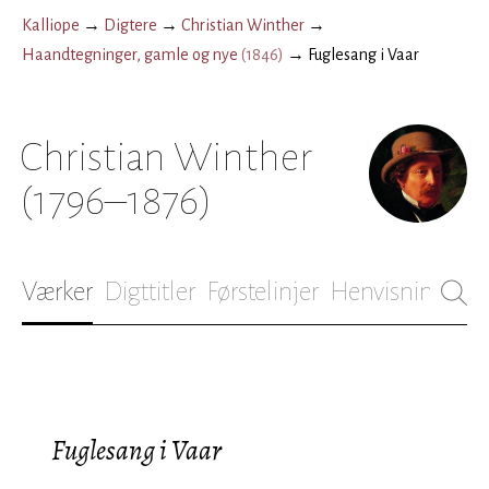
Kalliope
→
Digtere
→
Christian Winther
→
Haandtegninger, gamle og nye
(
1846
)
→
Fuglesang i Vaar
Christian Winther
(1796–1876)
Værker
Digttitler
Førstelinjer
Henvisninger
B
Fuglesang i Vaar