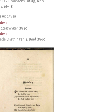
e
, P.G. Philipsens Forlag, Kbh.,
 s. 16–18.
E UDGAVER
des
«
dtegninger (1840)
des
«
de Digtninger, 4. Bind (1860)