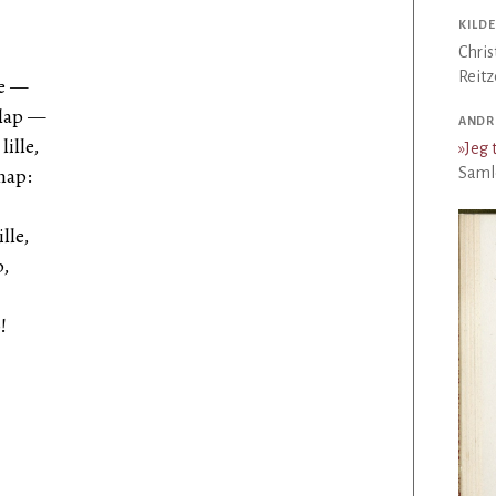
KILDE
Chris
Reitz
le —
slap —
ANDR
ille,
»
Jeg 
nap:
Samle
lle,
p,
!