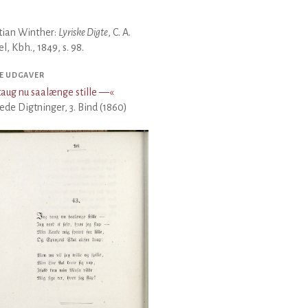
tian Winther:
Lyriske Digte
, C. A.
el, Kbh., 1849, s. 98.
E UDGAVER
taug nu saalænge stille —
«
de Digtninger, 3. Bind (1860)