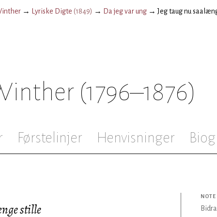
Winther
→
Lyriske Digte
(
1849
)
→
Da jeg var ung
→
Jeg taug nu saalæng
 Winther
(1796–1876)
r
Førstelinjer
Henvisninger
Biog
NOTE
nge stille
Bidra