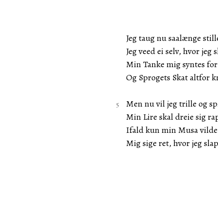
Jeg taug nu saalænge stil
Jeg veed ei selv, hvor jeg 
Min Tanke mig syntes for l
Og Sprogets Skat altfor k
Men nu vil jeg trille og spi
Min Lire skal dreie sig ra
Ifald kun min Musa vilde
Mig sige ret, hvor jeg slap