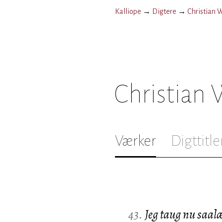
Kalliope
→
Digtere
→
Christian 
Christian
Værker
Digttitle
43.
Jeg taug nu saalæ