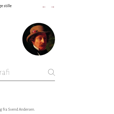
e stille
←
→
rafi
g fra Svend Andersen.