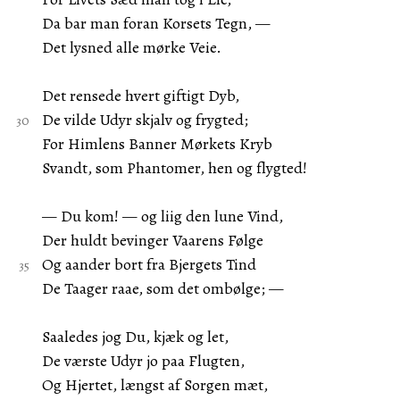
Da bar man foran Korsets Tegn, —
Det lysned alle mørke Veie.
Det rensede hvert giftigt Dyb,
De vilde Udyr skjalv og frygted;
For Himlens Banner Mørkets Kryb
Svandt, som Phantomer, hen og flygted!
— Du kom! — og liig den lune Vind,
Der huldt bevinger Vaarens Følge
Og aander bort fra Bjergets Tind
De Taager raae, som det ombølge; —
Saaledes jog Du, kjæk og let,
De værste Udyr jo paa Flugten,
Og Hjertet, længst af Sorgen mæt,