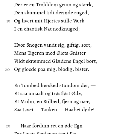
Der er en Trolddom grum og stærk, —
Den skummel tidt derinde ruged,
Og hvert mit Hjertes stille Værk
I en chaotisk Nat nedknuged;
Hvor Snogen vandt sig, giftig, sort,
Mens Tigeren med Øiets Gnister
Vildt skræmmed Glædens Engel bort,
Og gloede paa mig, blodig, bister.
En Tomhed hersked stundom der, —
Et saa umaalt og trøstløst Øde,
Et Mulm, en Stilhed, fjern og nær,
Saa Livet — Tanken — Haabet døde! —
— Naar fordum ret en øde Egn
For Livets Sæd man tog i Eie,