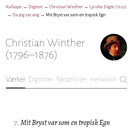
Kalliope
→
Digtere
→
Christian Winther
→
Lyriske Digte
(
1849
)
→
Da jeg var ung
→
Mit Bryst var som en tropisk Egn
Christian Winther
(1796–1876)
Værker
Digttitler
Førstelinjer
Henvisninger
B
7.
Mit Bryst var som en tropisk Egn