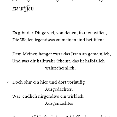
zu wiſſen
Es gibt der Dinge viel, von denen, ſtatt zu wiſſen,
Die Weiſen irgendwas zu meinen ſind befliſſen:
Dem Meinen haͤnget zwar das Irren an gemeinlich,
Und was dir halbwahr ſcheint, das iſt halbfalſch
wahrſcheinlich.
Doch ohn’ ein hier und dort vorlaͤufig
Ausgedachtes,
Waͤr’ endlich nirgendwo ein wirklich
Ausgemachtes.