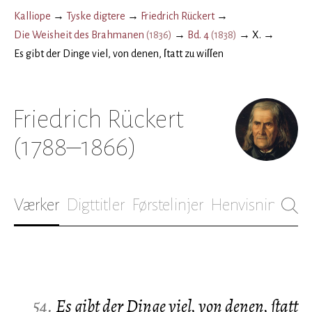
Kalliope
→
Tyske digtere
→
Friedrich Rückert
→
Die Weisheit des Brahmanen
(
1836
)
→
Bd. 4
(
1838
)
→
X.
→
Es gibt der Dinge viel, von denen, ſtatt zu wiſſen
Friedrich Rückert
(1788–1866)
Værker
Digttitler
Førstelinjer
Henvisninger
B
54.
Es gibt der Dinge viel, von denen, ſtatt