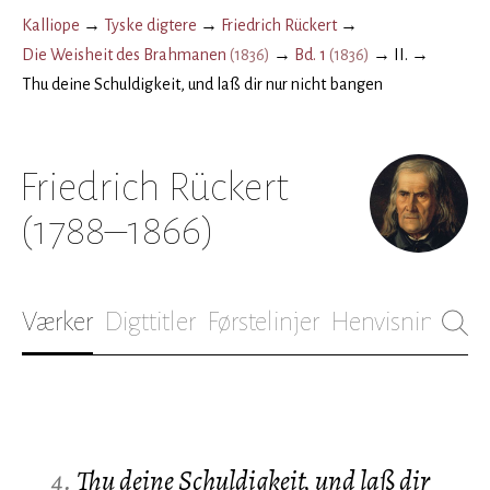
Kalliope
→
Tyske digtere
→
Friedrich Rückert
→
Die Weisheit des Brahmanen
(
1836
)
→
Bd. 1
(
1836
)
→
II.
→
Thu deine Schuldigkeit, und laß dir nur nicht bangen
Friedrich Rückert
(1788–1866)
Værker
Digttitler
Førstelinjer
Henvisninger
B
4.
Thu deine Schuldigkeit, und laß dir