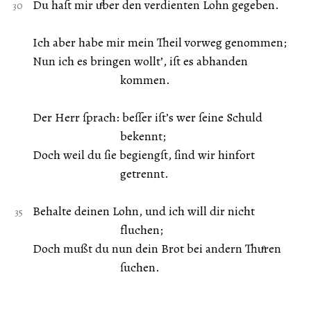
Du haſt mir uͤber den verdienten Lohn gegeben.
Ich aber habe mir mein Theil vorweg genommen;
Nun ich es bringen wollt’, iſt es abhanden
kommen.
Der Herr ſprach: beſſer iſt’s wer ſeine Schuld
bekennt;
Doch weil du ſie begiengſt, ſind wir hinfort
getrennt.
Behalte deinen Lohn, und ich will dir nicht
fluchen;
Doch mußt du nun dein Brot bei andern Thuͤren
ſuchen.