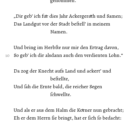
genommen.
„Dir geb’ ich fuͤr dies Jahr Ackergeraͤth und Samen;
Das Landgut vor der Stadt beſtell’ in meinem
Namen.
Und bring im Herbſte nur mir den Ertrag davon,
So geb’ ich dir alsdann auch den verdienten Lohn.“
Da zog der Knecht aufs Land und ackert’ und
beſtellte,
Und ſah die Ernte bald, die reicher Segen
ſchwellte.
Und als er aus dem Halm die Koͤrner nun gebracht;
Eh er dem Herrn ſie bringt, hat er ſich ſo bedacht: