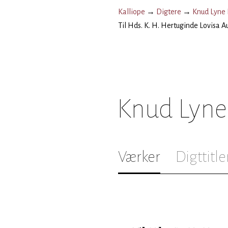
Kalliope
→
Digtere
→
Knud Lyne
Til Hds. K. H. Hertuginde Lovisa A
Knud Lyne
Værker
Digttitle