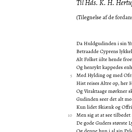
Til Hds. K. H. Hert
(Tilegnelse af de forda
Da Huldgudinden i sin Y
Betraadde Cyprens lykkel
Alt Folket iilte hende fro
Og henrykt kappedes enh
Med Hylding og med Ofr
Hist reises Altre op, her
Og Viraktaage mørkner sk
Gudinden seer det alt me
Kun lidet Skiænk og Offr
Men sig at at see tilbedet
De gode Guders største L
Og denne hun i al sin Fyl