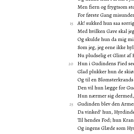
Men fiern og frygtsom sto
For første Gang misunden
Ak! sukked hun saa sorrig
Med hvilken Gave skal j
Og skulde hun da mig mi
Som jeg, jeg eene ikke hy
Nu pludselig et Glimt af
Hun i Gudindens Fied see
Glad plukker hun de skiø
Og til en Blomsterkrands
Den vil hun lægge for Gu
Hun nærmer sig dermed, 
Gudinden blev den Armes
Da vinked’ hun, Hyrdinde
Til hendes Fod; hun Krand
Og ingens Glæde som Hyr