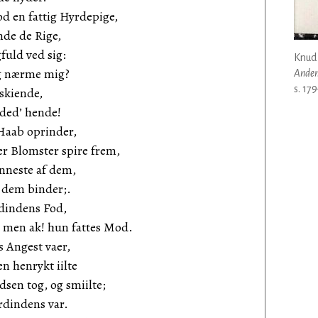
d en fattig Hyrdepige,
de de Rige,
fuld ved sig:
Knud
eg nærme mig?
Anden
s. 17
skiende,
lded’ hende!
 Haab oprinder,
r Blomster spire frem,
nneste af dem,
 dem binder;.
dindens Fod,
men ak! hun fattes Mod.
 Angest vaer,
n henrykt iilte
sen tog, og smiilte;
dindens var.