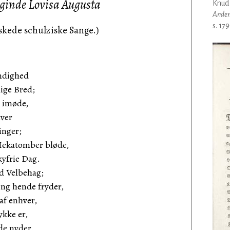
uginde Lovisa Augusta
Knud
Anden
s. 17
nskede schulziske Sange.)
ndighed
ige Bred;
e imøde,
ver
inger;
 Hekatomber bløde,
yfrie Dag.
d Velbehag;
ing hende fryder,
 af enhver,
ykke er,
de nyder.