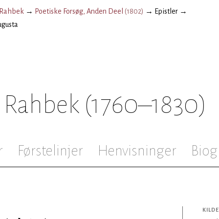
 Rahbek
→
Poetiske Forsøg, Anden Deel
(
1802
)
→
Epistler
→
ugusta
 Rahbek
(1760–1830)
r
Førstelinjer
Henvisninger
Biog
KILDE