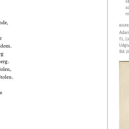
s
s
m
ode,
KILDE
Adam
e
F.L. 
gdom.
Udgiv
Bd. 2
rg
berg.
olen,
Stolen.
ge
.