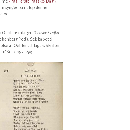
alme
»Paa Første Paaske-Dag.«
,
om synges på netop denne
elodi.
 Oehlenschläger:
Poetiske Skrifter
,
Liebenberg (red.), Selskabet til
else af Oehlenschlägers Skrifter,
1, 1860, s. 292–293.