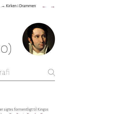
n
→
Kirken i Drammen
←
→
50)
rafi
er sigtes formentligt til Kingos