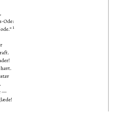
,
ns-Ode:
1
Mode.”
er
raft.
ader!
 havt.
sstav
.
de —
glæde!