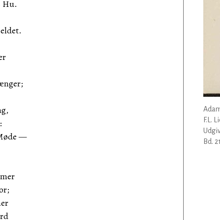
s Hu.
eldet.
er
ænger;
ag,
Adam
F.L. 
:
Udgiv
 Møde —
Bd. 2
mmer
or;
mer
rd