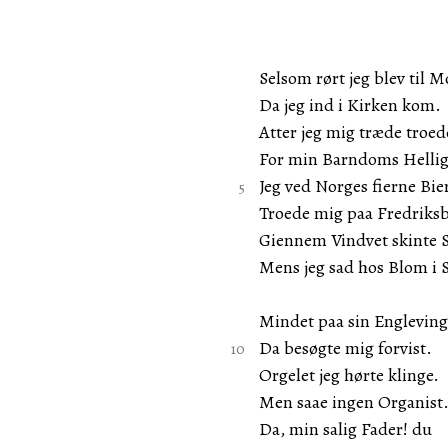
Selsom rørt jeg blev til M
Da jeg ind i Kirken kom.
Atter jeg mig træde troed
For min Barndoms Helli
Jeg ved Norges fierne Bie
Troede mig paa Fredriks
Giennem Vindvet skinte S
Mens jeg sad hos Blom i 
Mindet paa sin Englevin
Da besøgte mig forvist.
Orgelet jeg hørte klinge.
Men saae ingen Organist
Da, min salig Fader! du