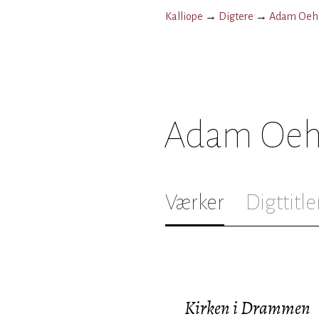
Kalliope
→
Digtere
→
Adam Oehl
Adam Oeh
Værker
Digttitle
Kirken i Drammen