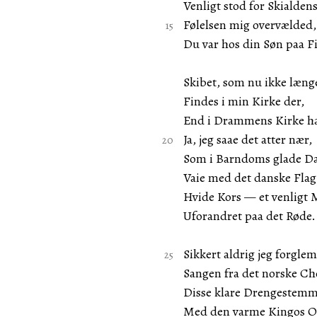
Venligt stod for Skialden
Følelsen mig overvælded,
Du var hos din Søn paa Fi
Skibet, som nu ikke læng
Findes i min Kirke der,
End i Drammens Kirke h
Ja, jeg saae det atter nær,
Som i Barndoms glade D
Vaie med det danske Flag
Hvide Kors — et venligt
Uforandret paa det Røde.
Sikkert aldrig jeg forgle
Sangen fra det norske Ch
Disse klare Drengestem
Med den varme Kingos O