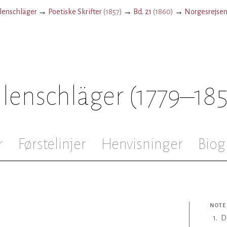
enschläger
→
Poetiske Skrifter
(
1857
)
→
Bd. 21
(
1860
)
→
Norgesrejse
lenschläger
(1779–18
r
Førstelinjer
Henvisninger
Biog
NOTE
1
.
D