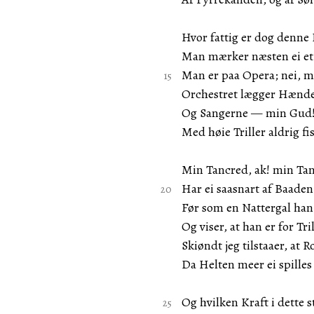
Hvor fattig er dog denne
Man mærker næsten ei et 
Man er paa Opera; nei, m
Orchestret lægger Hænder
Og Sangerne — min Gud!
Med høie Triller aldrig fi
Min Tancred, ak! min Ta
Har ei saasnart af Baaden 
Før som en Nattergal han
Og viser, at han er for Tri
Skiøndt jeg tilstaaer, at R
Da Helten meer ei spilles
Og hvilken Kraft i dette 