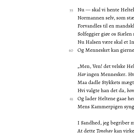
Nu — skal vi hente Helte
Normannen selv, som stæ
Forvandles til en mandsk
Solfeggier giør os Siælen
Nu Halsen være skal et I
Og Mennesket kan gierne 
„Men, Ven! det velske He
Har
ingen Mennesker. Hvo
Maa dadle Stykkets mægt
Hvi valgte han det da,
bon
Og lader Heltene gaae hen
Mens Kammerpigen synge
I Sandhed, jeg begriber m
At dette
Tonehav
kan virke