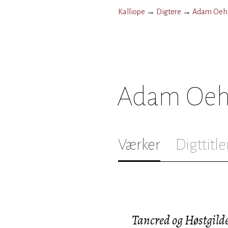
Kalliope
→
Digtere
→
Adam Oehl
Adam Oeh
Værker
Digttitle
Tancred og Høstgild