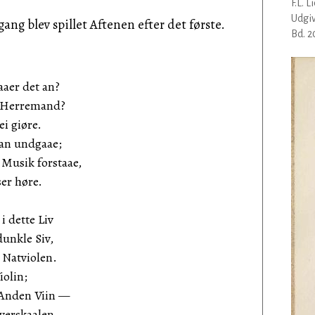
F.L. 
Udgiv
ang blev spillet Aftenen efter det første.
Bd. 2
aer det an?
n Herremand?
ei giøre.
man undgaae;
 Musik forstaae,
er høre.
i dette Liv
unkle Siv,
 Natviolen.
olin;
 Anden Viin —
verskaalen.