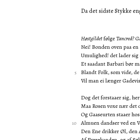
Da det sidste Stykke eng
Høstgildet
følge
Tancred?
Ga
Nei! Bonden oven paa e
Umulighed! det lader sig 
Et saadant Barbari bør 
Blandt Folk, som vide, de
Vil man ei længer Gadevis
Dog det forstaaer sig, her 
Maa Rosen voxe nær det d
Og Gaaseurten staaer hos
Almuen dandser ved en Vi
Den Ene drikker Øl, den
Af Fyrrekanden, og af Søl