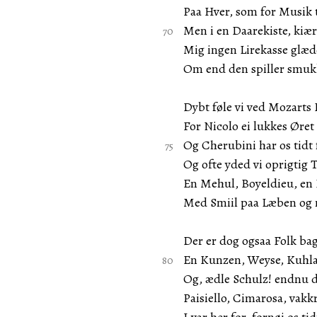
Paa Hver, som for Musik ti
Men i en Daarekiste, kiæ
Mig ingen Lirekasse glæd
Om end den spiller smuk
Dybt føle vi ved Mozarts
For Nicolo ei lukkes Øret t
Og Cherubini har os tidt 
Og ofte yded vi oprigtig 
En Mehul, Boyeldieu, en 
Med Smiil paa Læben og 
Der er dog ogsaa Folk bag
En Kunzen, Weyse, Kuhlau
Og, ædle Schulz! endnu d
Paisiello, Cimarosa, vak