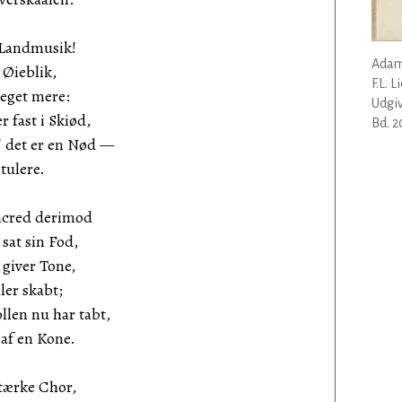
 Landmusik!
Adam
Øieblik,
F.L. 
eget mere:
Udgiv
 fast i Skiød,
Bd. 2
 det er en Nød —
stulere.
ncred derimod
sat sin Fod,
 giver Tone,
ller skabt;
ollen nu har tabt,
 af en Kone.
stærke Chor,