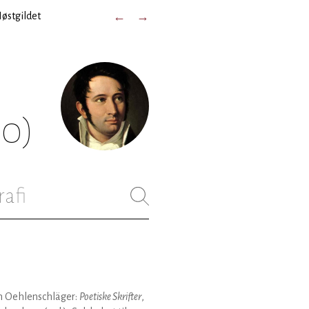
østgildet
←
→
50)
rafi
 Oehlenschläger:
Poetiske Skrifter
,