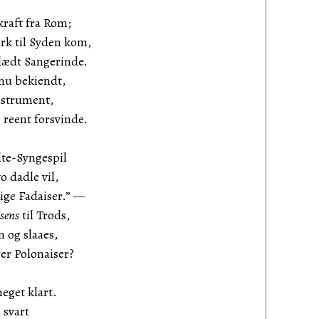
kraft fra Rom;
rk til Syden kom,
lædt Sangerinde.
 nu bekiendt,
nstrument,
reent forsvinde.
lte-Syngespil
 dadle vil,
ige Fadaiser.” —
sens
til Trods,
 og slaaes,
r Polonaiser?
eget klart.
 svart