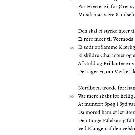
For Hiertet ei, for Øret sy
Musik maa være Sandsel
Den skal ei styrke meer t
Ei røre meer til Veemods 
Ei sødt opflamme Kiærli
Ei skildre Characteer og 
Af Guld og Brillanter er v
Det siger ei, om Værket i
Nordboen troede før: hans
Var mere skabt for hellig 
At muntert Spøg i Syd v
Da mored ham et let Bouf
Den tunge Følelse sig følt
Ved Klangen af den vels