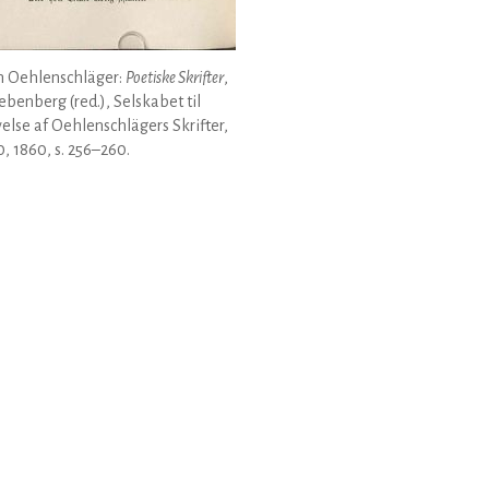
 Oehlenschläger:
Poetiske Skrifter
,
Liebenberg (red.), Selskabet til
else af Oehlenschlägers Skrifter,
0, 1860, s. 256–260.