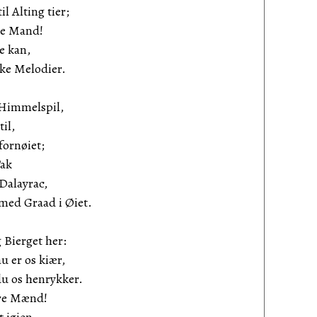
l Alting tier;
re Mand!
e kan,
ke Melodier.
 Himmelspil,
il,
fornøiet;
Tak
Dalayrac,
med Graad i Øiet.
 Bierget her:
 er os kiær,
u os henrykker.
kre Mænd!