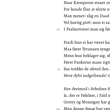
Naar Kæmperne staaer om
For hende flux at slutte 
Man mener: slig en Daad 
Vel hurtig
giort
, men ei s
I Psalmetoner man sig fø
Fordi hun ei har været ha
Maa først Tyrannen syng
Mens hun beklager sig, sk
Først Paukerne maae rigtig
Saa trække de afsted den 
Hvor dybt indgribende! G
Her derimod i Schulzes 
Ja, der er Følelser, i Fald 
Gretry og Monsigny har 
Men denne Smag bor være