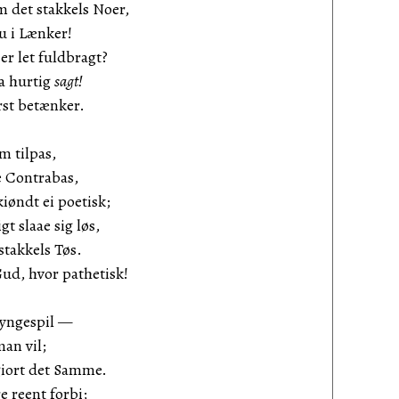
 det stakkels Noer,
nu i Lænker!
er let fuldbragt?
aa hurtig
sagt!
rst betænker.
m tilpas,
e Contrabas,
iøndt ei poetisk;
t slaae sig løs,
stakkels Tøs.
ud, hvor pathetisk!
Syngespil —
man vil;
giort det Samme.
 reent forbi;