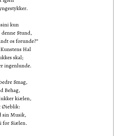
t igien
yngestykker.
ssini kun
i denne Stund,
andt os forunde?”
 Kunstens Hal
kkes skal;
er ingenlunde.
 bedre Smag,
ed Behag,
lukker kiælen,
t Øieblik:
 sin Musik,
i for Siælen.