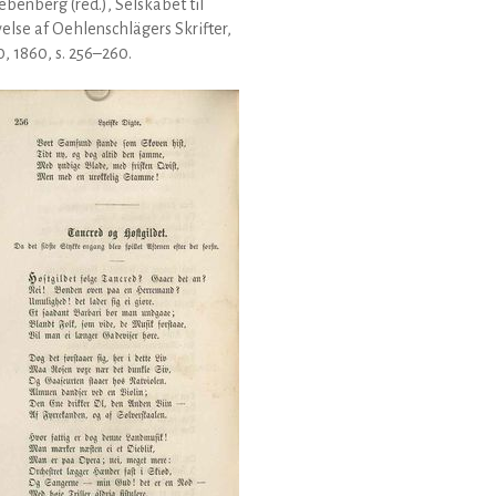
Liebenberg (red.), Selskabet til
else af Oehlenschlägers Skrifter,
0, 1860, s. 256–260.