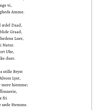
nge vi,
igheds Amme.
il ædel Daad,
blide Graad,
ghedens Luer,
ei Natur.
ort Uhr,
kke duer.
 stille Bryst
Alvors Lyst,
ar mere hiemme;
fonnerie,
e fri
ke søde Stemme.