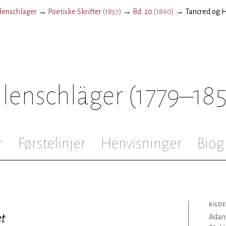
enschläger
→
Poetiske Skrifter
(
1857
)
→
Bd. 20
(
1860
)
→
Tancred og H
lenschläger
(1779–18
r
Førstelinjer
Henvisninger
Biog
KILDE
et
Adam