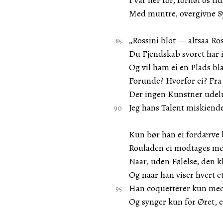
I var her for, fornøi os tid
Med muntre, overgivne S
„Rossini blot — altsaa Ro
Du Fjendskab svoret har 
Og vil ham ei en Plads bl
Forunde? Hvorfor ei? Fra
Der ingen Kunstner udelu
Jeg hans Talent miskiend
Kun bør han ei fordærve
Rouladen ei modtages m
Naar, uden Følelse, den k
Og naar han viser hvert e
Han coquetterer kun med
Og synger kun for Øret, e