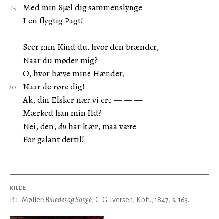
Med min Sjæl dig sammenslynge
I en flygtig Pagt!
Seer min Kind du, hvor den brænder,
Naar du møder mig?
O, hvor bæve mine Hænder,
Naar de røre dig!
Ak, din Elsker nær vi ere — — —
Mærked han min Ild?
Nei, den,
du
har kjær, maa være
For galant dertil!
KILDE
P. L. Møller:
Billeder og Sange
, C. G. Iversen, Kbh., 1847, s. 163.