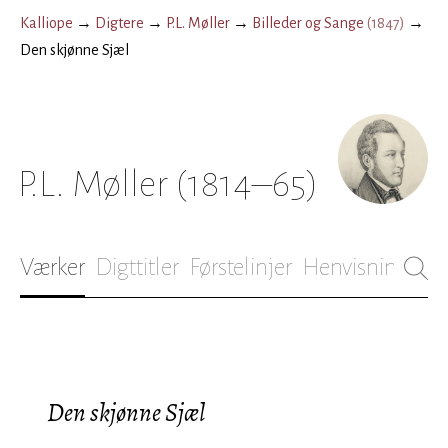
Kalliope
→
Digtere
→
P.L. Møller
→
Billeder og Sange
(
1847
)
→
Den skjønne Sjæl
P.L. Møller
(1814–65)
Værker
Digttitler
Førstelinjer
Henvisninger
B
Den skjønne Sjæl