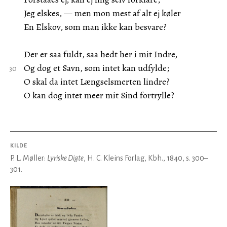
Jeg elskes, — men mon mest af alt ej køler
En Elskov, som man ikke kan besvare?
Der er saa fuldt, saa hedt her i mit Indre,
Og dog et Savn, som intet kan udfylde;
O skal da intet Længselsmerten lindre?
O kan dog intet meer mit Sind fortrylle?
KILDE
P. L. Møller:
Lyriske Digte
, H. C. Kleins Forlag, Kbh., 1840, s. 300–
301.