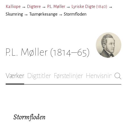
Kalliope
→
Digtere
→
P.L. Møller
→
Lyriske Digte
(
1840
)
→
Skumring
→
Tusmørkesange
→
Stormfloden
P.L. Møller
(1814–65)
Værker
Digttitler
Førstelinjer
Henvisninger
B
Stormfloden