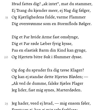
Hvad fattes dig? „ak intet”, mat du stammer,
Ej Trang du kjender meer, ej Nag dig følger,
Og Kjærlighedens fulde, varme Flammer
Dig oversvømme som en Stormflods Bølger.
Dig et Par hvide Arme fast omslynge,
Dig et Par røde Læber fyrig kysse,
Paa en elastisk Barm din Kind kan gynge,
Og Hjertets bitre Suk i Slummer dysse.
Og dog du spruder fra dig tavse Klager?
Og kan ej standse dette Hjertes Bløden; —
„Ak ved de dumme, falske Sjæles Plager
Jeg lider, fast mig synes, Marterdøden.
Jeg hader, veed ej hvad, — mig ensom føler,
Forstaaes ej, kan ej mig selv forklare;