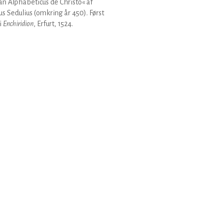
n Alphabeticus de Christo« af
us Sedulius (omkring år 450). Først
 i
Enchiridion
, Erfurt, 1524.