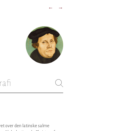
←
→
rafi
et over den latinske salme