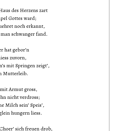
s des Herzens zart
 Gottes ward;
et noch erkannt,
n schwanger fand.
hat gebor’n
ss zuvorn,
it Springen zeigt’,
utterleib.
t Armut gross,
nicht verdross;
ilch sein’ Speis’,
n hungern liess.
’ sich freuen drob,