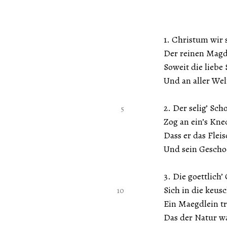
1. Christum wir soll
Der reinen Magd M
Soweit die liebe Son
Und an aller Welt E
2. Der selig’ Schoepf
Zog an ein’s Knechte
Dass er das Fleisch d
Und sein Geschoepf ni
3. Die goettlich’ Gn
Sich in die keusche
Ein Maegdlein trug e
Das der Natur war 