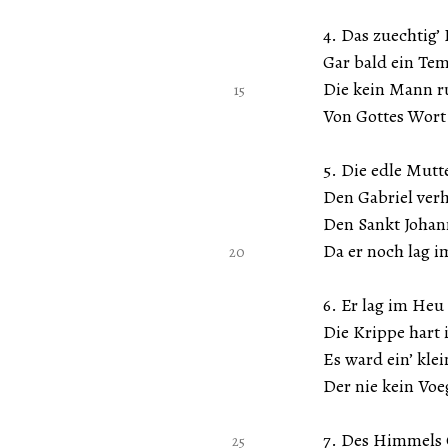
4. Das zuechtig’ Hau
Gar bald ein Tempel
Die kein Mann ruehr
Von Gottes Wort ma
5. Die edle Mutter 
Den Gabriel verhie
Den Sankt Johann’s m
Da er noch lag im M
6. Er lag im Heu mi
Die Krippe hart ihn 
Es ward ein’ kleine M
Der nie kein Voeglei
7. Des Himmels Choer