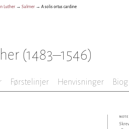
n Luther
→
Salmer
→
A solis ortus cardine
ther
(1483–1546)
r
Førstelinjer
Henvisninger
Biog
NOTE
Skrev