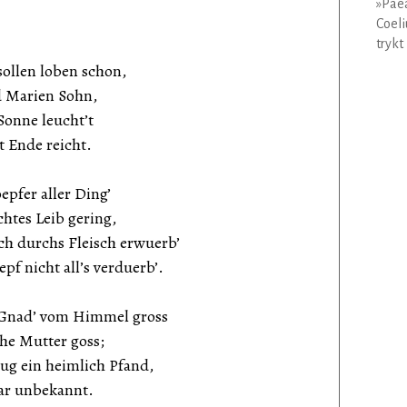
»Paea
Coeli
trykt
en loben schon,
arien Sohn,
ne leucht’t
nde reicht.
er aller Ding’
s Leib gering,
urchs Fleisch erwuerb’
cht all’s verduerb’.
ad’ vom Himmel gross
 Mutter goss;
in heimlich Pfand,
unbekannt.