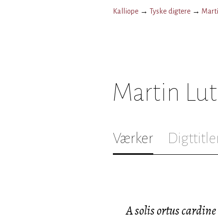
Kalliope
→
Tyske digtere
→
Marti
Martin Lu
Værker
Digttitle
A solis ortus cardine