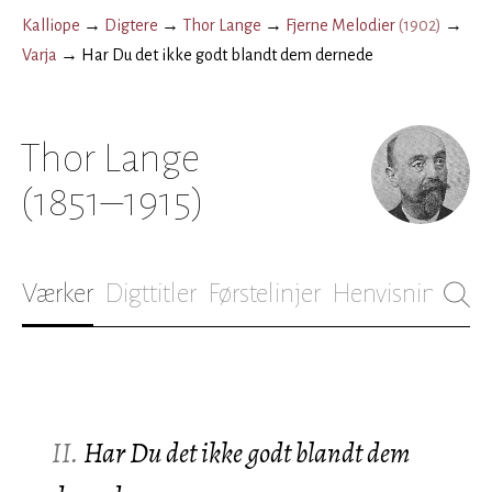
Kalliope
→
Digtere
→
Thor Lange
→
Fjerne Melodier
(
1902
)
→
Varja
→
Har Du det ikke godt blandt dem dernede
Thor Lange
(1851–1915)
Værker
Digttitler
Førstelinjer
Henvisninger
B
II.
Har Du det ikke godt blandt dem