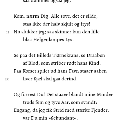
saa dømmes ogsaa jeg.
Kom, nærm Dig. Alle sove, det er silde;
staa ikke der halv skjult og frys!
Nu slukker jeg; saa skinner kun den lille
blaa Helgenlampes Lys.
Se paa det Billeds Tjørnekrans, se Draaben
af Blod, som striber rødt hans Kind.
Paa Korset spilet ud hans Favn staaer aaben
hver Sjæl skal gaa derind.
Og forrest Du! Det staaer blandt mine Minder
trods fem og tyve Aar, som svandt:
Engang, da jeg fik Strid med stærke Fjender,
var Du min »Sekundant«.