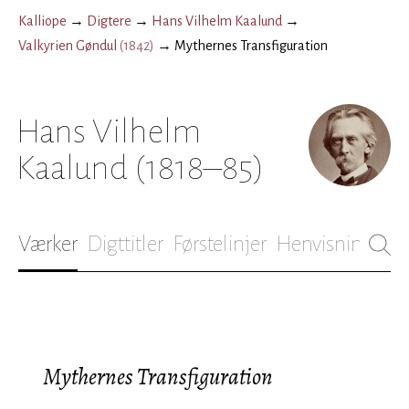
Kalliope
→
Digtere
→
Hans Vilhelm Kaalund
→
Valkyrien Gøndul
(
1842
)
→
Mythernes Transfiguration
Hans Vilhelm
Kaalund
(1818–85)
Værker
Digttitler
Førstelinjer
Henvisninger
B
Mythernes Transfiguration