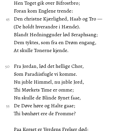
Hen Toget gik over Bifrostbro;
Foran kom Englene trende:
Den christne Kjærlighed, Haab og Tro —
(De holdt hverandre i Hænde).
Blandt Hedningguder lød Seraphsang;
Dem tyktes, som fra en Drøm engang,
At skulle Tonerne kjende.
Fra Jordan, lød det hellige Chor,
Som Paradiisfugle vi komme.
Nu juble Himmel, nu juble Jord,
Thi Mørkets Time er omme;
Nu skulle de Blinde Synet faae,
De Døve høre og Halte gaae;
Thi bønhørt ere de Fromme?
Paa Korset er Verdens Frelser død;