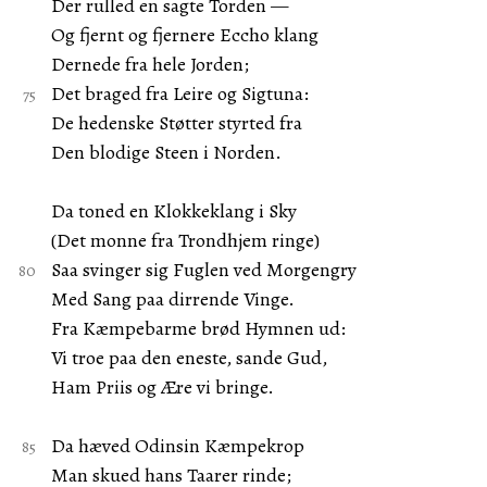
Der rulled en sagte Torden —
Og fjernt og fjernere Eccho klang
Dernede fra hele Jorden;
Det braged fra Leire og Sigtuna:
De hedenske Støtter styrted fra
Den blodige Steen i Norden.
Da toned en Klokkeklang i Sky
(Det monne fra Trondhjem ringe)
Saa svinger sig Fuglen ved Morgengry
Med Sang paa dirrende Vinge.
Fra Kæmpebarme brød Hymnen ud:
Vi troe paa den eneste, sande Gud,
Ham Priis og Ære vi bringe.
Da hæved Odinsin Kæmpekrop
Man skued hans Taarer rinde;