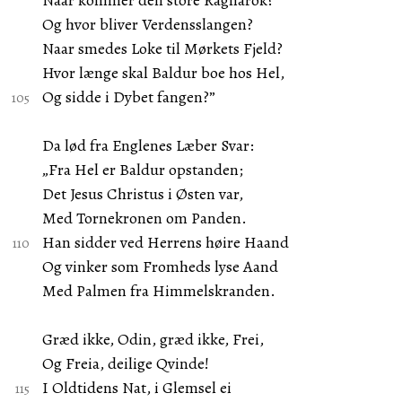
Naar kommer den store Ragnarok?
Og hvor bliver Verdensslangen?
Naar smedes Loke til Mørkets Fjeld?
Hvor længe skal Baldur boe hos Hel,
Og sidde i Dybet fangen?”
Da lød fra Englenes Læber Svar:
„Fra Hel er Baldur opstanden;
Det Jesus Christus i Østen var,
Med Tornekronen om Panden.
Han sidder ved Herrens høire Haand
Og vinker som Fromheds lyse Aand
Med Palmen fra Himmelskranden.
Græd ikke, Odin, græd ikke, Frei,
Og Freia, deilige Qvinde!
I Oldtidens Nat, i Glemsel ei