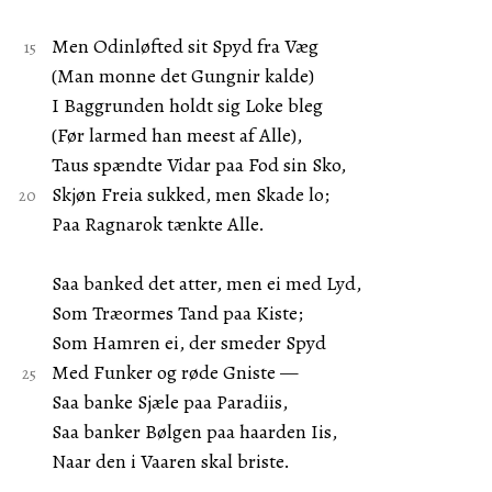
Men Odinløfted sit Spyd fra Væg
(Man monne det Gungnir kalde)
I Baggrunden holdt sig Loke bleg
(Før larmed han meest af Alle),
Taus spændte Vidar paa Fod sin Sko,
Skjøn Freia sukked, men Skade lo;
Paa Ragnarok tænkte Alle.
Saa banked det atter, men ei med Lyd,
Som Træormes Tand paa Kiste;
Som Hamren ei, der smeder Spyd
Med Funker og røde Gniste —
Saa banke Sjæle paa Paradiis,
Saa banker Bølgen paa haarden Iis,
Naar den i Vaaren skal briste.