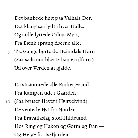
Det bankede høit paa Valhals Dør,
Det klang saa lydt i hver Halle.
Og stille lyttede Odins Mø’r,
Fra Bænk sprang Aserne alle;
Tre Gange hørte de Heimdals Horn
(Saa sælsomt blæste han ei tilforn )
Ud over Verden at gjalde.
Da strømmede alle Einherjer ind
Fra Kampen ude i Gaarden;
(Saa bruser Havet i Hvirvelvind).
De ventede Nyt fra Norden.
Fra Bravallaslag stod Hildetand
Hos Ring og Hakon og Gorm og Dan —
Og Helge fra Isefjorden.