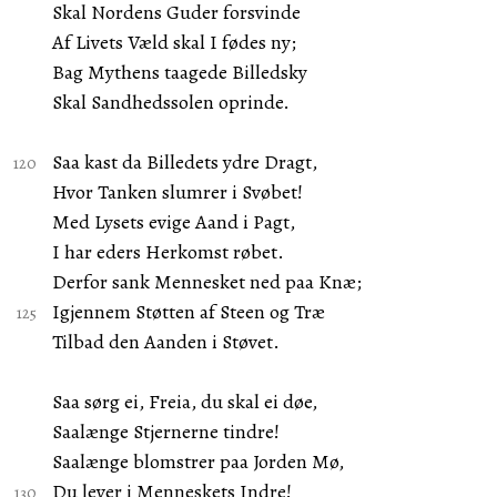
Skal Nordens Guder forsvinde
Af Livets Væld skal I fødes ny;
Bag Mythens taagede Billedsky
Skal Sandhedssolen oprinde.
Saa kast da Billedets ydre Dragt,
Hvor Tanken slumrer i Svøbet!
Med Lysets evige Aand i Pagt,
I har eders Herkomst røbet.
Derfor sank Mennesket ned paa Knæ;
Igjennem Støtten af Steen og Træ
Tilbad den Aanden i Støvet.
Saa sørg ei, Freia, du skal ei døe,
Saalænge Stjernerne tindre!
Saalænge blomstrer paa Jorden Mø,
Du lever i Menneskets Indre!