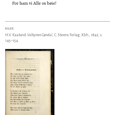
For ham vi Alle os bøie!
KILDE
H.V. Kaalund:
Valkyrien Gøndul
, C. Steens Forlag, Kbh., 1842, s.
145–154.