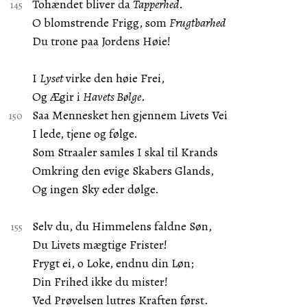
Tohændet bliver da
Tapperhed
.
O blomstrende Frigg, som
Frugtbarhed
Du trone paa Jordens Høie!
I
Lyset
virke den høie Frei,
Og Ægir i
Havets Bølge
.
Saa Mennesket hen gjennem Livets Vei
I lede, tjene og følge.
Som Straaler samles I skal til Krands
Omkring den evige Skabers Glands,
Og ingen Sky eder dølge.
Selv du, du Himmelens faldne Søn,
Du Livets mægtige Frister!
Frygt ei, o Loke, endnu din Løn;
Din Frihed ikke du mister!
Ved Prøvelsen lutres Kraften først.