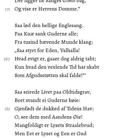
Der ligger de Saliges
Gimle
bag,
Og vise er Herrens Domme.”
Saa lød den hellige Englesang.
Paa Knæ sank Guderne alle;
Fra tusind bævende Munde klang:
„Saa styrt for Eden, Valhalla!
Hvad evigt er, gaaer dog aldrig tabt;
Kun hvad den vexlende Tid har skabt
Som Afgudsstøtten skal falde!”’
Saa seirede Livet paa Oldtidsgrav,
Bort svandt ei Guderne høie:
Gjenfødt de dukked af Tidens Hav;
O, see dem med Aandens Øie!
Mangfoldigt er Lysets Straalebrud;
Men Eet er Lyset og Een er Gud