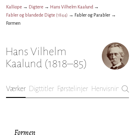
Kalliope
→
Digtere
→
Hans Vilhelm Kaalund
→
Fabler og blandede Digte
(
1844
)
→
Fabler og Parabler
→
Formen
Hans Vilhelm
Kaalund
(1818–85)
Værker
Digttitler
Førstelinjer
Henvisninger
B
Formen