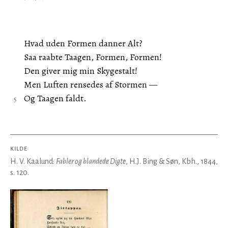
Hvad uden Formen danner Alt?
Saa raabte Taagen, Formen, Formen!
Den giver mig min Skygestalt!
Men Luften rensedes af Stormen —
Og Taagen faldt.
KILDE
H. V. Kaalund:
Fabler og blandede Digte
, H.J. Bing & Søn, Kbh., 1844,
s. 120.