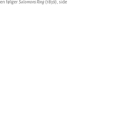
en følger
Salomons Ring
(1839), side