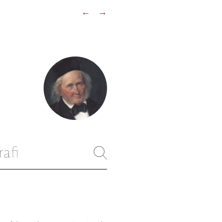
←
→
rafi