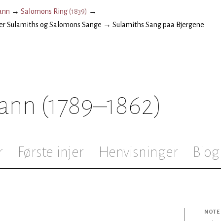
ann
→
Salomons Ring
(
1839
)
→
er Sulamiths og Salomons Sange
→
Sulamiths Sang paa Bjergene
mann
(1789–1862)
r
Førstelinjer
Henvisninger
Biog
NOTE