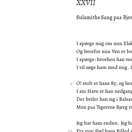
XXVII
Sulamiths Sang paa Bje
I spørge mig om min Els
Og hvorfor min Ven er b
I spørge: hvorhen han ve
I vil søge ham med mig. 
O! stolt er hans Ry, og h
I sin Have er han nedgan
Der hviler han sig i Bal
Men paa Tigerens Bjerg vi
Jeg har ham endnu. Jeg h
Fra min Sjæl hans Billed e