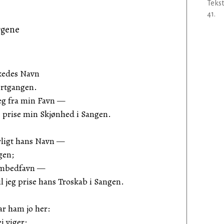
Tekst
41.
rgene
kedes Navn
ortgangen.
eg fra min Favn —
I prise min Skjønhed i Sangen.
erligt hans Navn —
gen;
sambedfavn —
l jeg prise hans Troskab i Sangen.
ar ham jo her:
i viger;