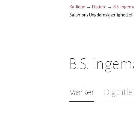
Kalliope
→
Digtere
→
B.S. Ingem
Salomons Ungdomskjærlighed ell
B.S. Inge
Værker
Digttitle