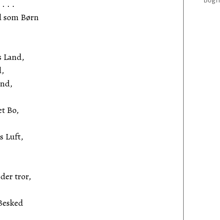
Bogha
. . .
d som Børn
s Land,
,
ind,
t Bo,
s Luft,
der tror,
 Besked