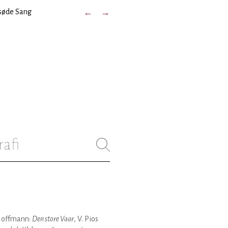
 søde Sang
←
→
rafi
Hoffmann:
Den store Vaar
, V. Pios