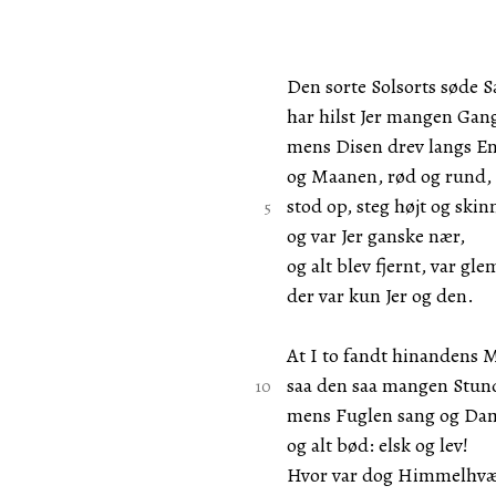
Den sorte Solsorts søde 
har hilst Jer mangen Gan
mens Disen drev langs E
og Maanen, rød og rund,
stod op, steg højt og ski
og var Jer ganske nær,
og alt blev fjernt, var gle
der var kun Jer og den.
At I to fandt hinandens 
saa den saa mangen Stun
mens Fuglen sang og Da
og alt bød: elsk og lev!
Hvor var dog Himmelhvæl