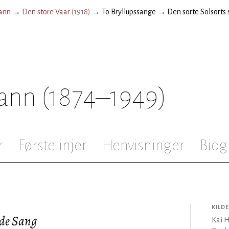
ann
→
Den store Vaar
(
1918
)
→
To Bryllupssange
→
Den sorte Solsorts
ann
(1874–1949)
r
Førstelinjer
Henvisninger
Biog
KILDE
øde Sang
Kai 