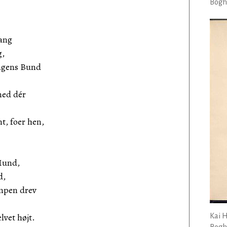
Bogha
Sang
g,
ngens Bund
nned dér
mt, foer hen,
Mund,
d,
mpen drev
vet højt.
Kai 