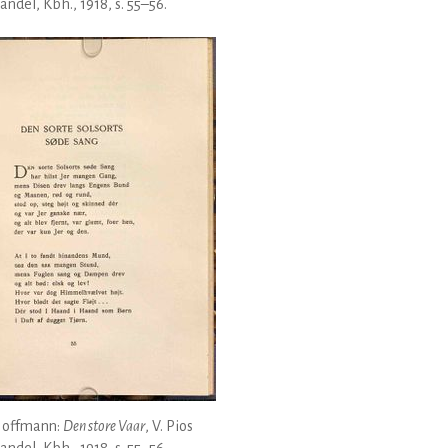
ndel, Kbh., 1918, s. 55–56.
Hoffmann:
Den store Vaar
, V. Pios