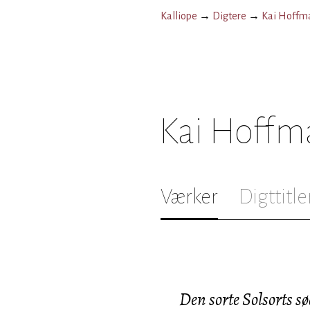
Kalliope
→
Digtere
→
Kai Hoffm
Kai Hoffm
Værker
Digttitle
Den sorte Solsorts s