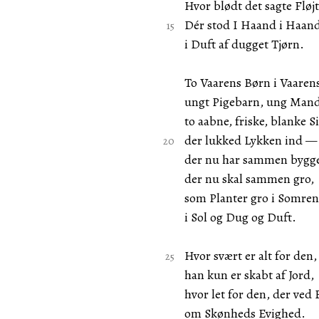
Hvor blødt det sagte Fløjt 
Dér stod I Haand i Haan
i Duft af dugget Tjørn.
To Vaarens Børn i Vaaren
ungt Pigebarn, ung Mand
to aabne, friske, blanke S
der lukked Lykken ind —
der nu har sammen bygge
der nu skal sammen gro,
som Planter gro i Somren
i Sol og Dug og Duft.
Hvor svært er alt for den, 
han kun er skabt af Jord,
hvor let for den, der ved
om Skønheds Evighed.