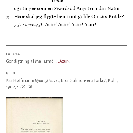
Døde
og stinger som en Sværdsod Angsten i din Natur.
Hvor skal jeg flygte hen i mit golde Oprørs Brøde?
Jeg er hjemsøgt
. Asur! Asur! Asur! Asur!
FORLÆG
Gendigtning af Mallarmé:
»L’Azur«
.
KILDE
Kai Hoffmann:
Byen og Havet
, Brdr. Salmonsens Forlag, Kbh.,
1902, s. 66–68.