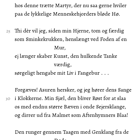
hos denne trætte Martyr, der nu saa gerne hviler
paa de lykkelige Menneskehjorders bløde Hø.
Thi dèr vil jeg, siden min Hjerne, tom og færdig
som Sminkekrukken, henslængt ved Foden af en
Mur,
ej længer skaber Kunst, den hulkende Tanke
værdig,
sørgeligt hengabe mit Liv i Fangebur . . .
Forgæves! Asuren hersker, og jeg hører dens Sange
i Klokkerne. Min Sjæl, den bliver Røst for at slaa
os med endnu større Bæven i onde Sejersklange,
og dirrer ud fra Malmet som Aftenhymners Blaa!
Den runger gennem Taagen med Genklang fra de