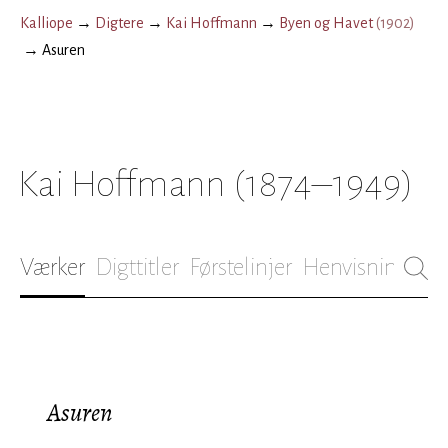
Kalliope
→
Digtere
→
Kai Hoffmann
→
Byen og Havet
(
1902
)
→
Asuren
Kai Hoffmann
(1874–1949)
Værker
Digttitler
Førstelinjer
Henvisninger
B
Asuren