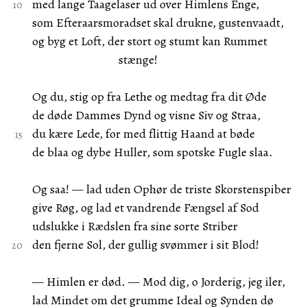
med lange Taagelaser ud over Himlens Enge,
som Efteraarsmoradset skal drukne, gustenvaadt,
og byg et Loft, der stort og stumt kan Rummet
stænge!
Og du, stig op fra Lethe og medtag fra dit Øde
de døde Dammes Dynd og visne Siv og Straa,
du kære Lede, for med flittig Haand at bøde
de blaa og dybe Huller, som spotske Fugle slaa.
Og saa! — lad uden Ophør de triste Skorstenspiber
give Røg, og lad et vandrende Fængsel af Sod
udslukke i Rædslen fra sine sorte Striber
den fjerne Sol, der gullig svømmer i sit Blod!
— Himlen er død. — Mod dig, o Jorderig, jeg iler,
lad Mindet om det grumme Ideal og Synden dø