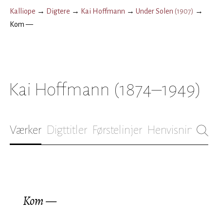
Kalliope
→
Digtere
→
Kai Hoffmann
→
Under Solen
(
1907
)
→
Kom —
Kai Hoffmann
(1874–1949)
Værker
Digttitler
Førstelinjer
Henvisninger
B
Kom —