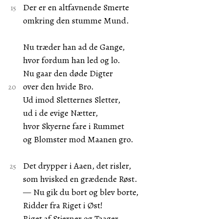
Der er en altfavnende Smerte
omkring den stumme Mund.
Nu træder han ad de Gange,
hvor fordum han led og lo.
Nu gaar den døde Digter
over den hvide Bro.
Ud imod Sletternes Sletter,
ud i de evige Nætter,
hvor Skyerne fare i Rummet
og Blomster mod Maanen gro.
Det drypper i Aaen, det risler,
som hvisked en grædende Røst.
— Nu gik du bort og blev borte,
Ridder fra Riget i Øst!
Riget af Stjerner og Taager