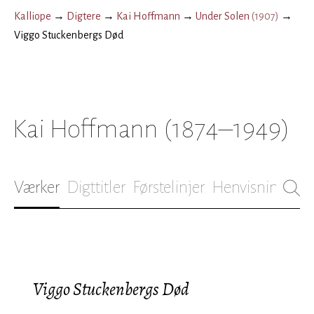
Kalliope
→
Digtere
→
Kai Hoffmann
→
Under Solen
(
1907
)
→
Viggo Stuckenbergs Død
Kai Hoffmann
(1874–1949)
Værker
Digttitler
Førstelinjer
Henvisninger
B
Viggo Stuckenbergs Død