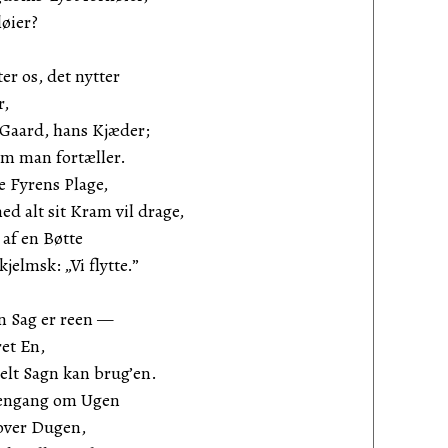
løier?
r os, det nytter
r,
 Gaard, hans Kjæder;
om man fortæller.
e Fyrens Plage,
d alt sit Kram vil drage,
 af en Bøtte
jelmsk: „Vi flytte.”
n Sag er reen —
et En,
lt Sagn kan brug’en.
 engang om Ugen
 over Dugen,