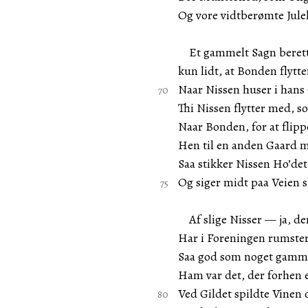
Og vore vidtberømte Jule
Et gammelt Sagn berette
kun lidt, at Bonden flytte
Naar Nissen huser i hans
Thi Nissen flytter med, s
Naar Bonden, for at flipp
Hen til en anden Gaard me
Saa stikker Nissen Ho’det
Og siger midt paa Veien sk
Af slige Nisser — ja, de
Har i Foreningen rumster
Saa god som noget gamme
Ham var det, der forhen
Ved Gildet spildte Vinen