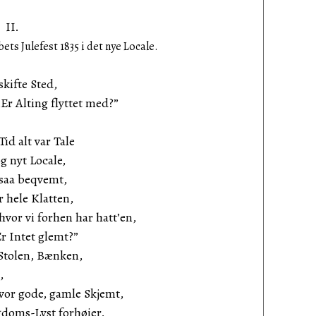
II.
ets Julefest 1835 i det nye Locale.
kifte Sted,
„Er Alting flyttet med?”
id alt var Tale
g nyt Locale,
 saa beqvemt,
r hele Klatten,
hvor vi forhen har hatt’en,
Er Intet glemt?”
Stolen, Bænken,
,
 vor gode, gamle Skjemt,
doms-Lyst forhøier,