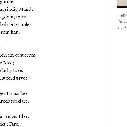
g itide.
tungsindig Mand,
Henr
Sygdom, føler
Perio
dedrættet nøler
s. 21
n som han,
.
Terrain erhverves;
r Idee;
larligt see,
Liv fordærves.
ger I maaskee.
reds forklare.
 en vis Idee,
kt i Fare.