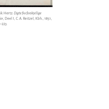
ik Hertz:
Digte fra forskjellige
der
, Deel I, C. A. Reitzel, Kbh., 1851,
8–223.