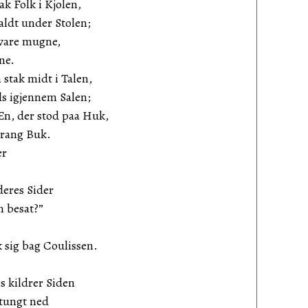
ak Folk i Kjolen,
aldt under Stolen;
 vare mugne,
ne.
 stak midt i Talen,
ls igjennem Salen;
En, der stod paa Huk,
prang Buk.
er
 deres Sider
n besat?”
 sig bag Coulissen.
 kildrer Siden
ytungt ned