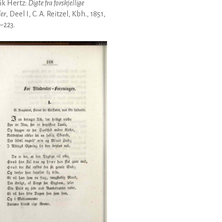
ik Hertz:
Digte fra forskjellige
der
, Deel I, C. A. Reitzel, Kbh., 1851,
8–223.