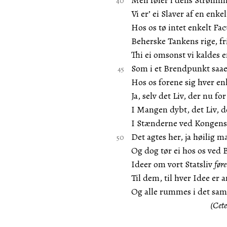
Men føler i dens Strømnin
Vi er’ ei Slaver af en enk
Hos os tø intet enkelt Fac
Beherske Tankens rige, fr
Thi ei omsonst vi kaldes 
Som i et Brendpunkt saae 
Hos os forene sig hver en
Ja, selv det Liv, der nu fo
I Mangen dybt, det Liv, d
I Stænderne ved Kongens
Det agtes her, ja høilig m
Og dog tør ei hos os ved 
Ideer om vort Statsliv
før
Til dem, til hver Idee er a
Og alle rummes i det sa
(Cete