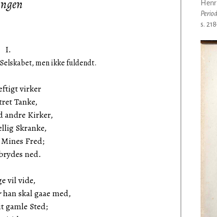
ingen
Henr
Perio
s. 21
I.
 Selskabet, men ikke fuldendt.
ftigt virker
tret Tanke,
 andre Kirker,
ellig Skranke,
g Mines Fred;
 brydes ned.
 vil vide,
r
han skal gaae med,
it gamle Sted;