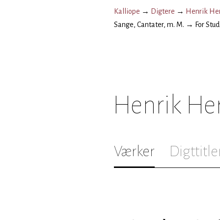
Kalliope
→
Digtere
→
Henrik He
Sange, Cantater, m. M.
→
For Stu
Henrik He
Værker
Digttitle