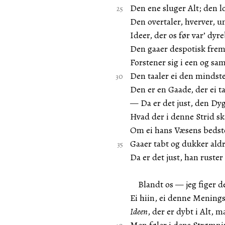
Den ene sluger Alt; den lo
Den overtaler, hverver, 
Ideer, der os før var’ dyr
Den gaaer despotisk frem
Forstener sig i een og s
Den taaler ei den mindste
Den er en Gaade, der ei t
— Da er det just, den Dygt
Hvad der i denne Strid sk
Om ei hans Væsens bedste
Gaaer tabt og dukker aldr
Da er det just, han ruster 
Blandt os — jeg figer d
Ei hiin, ei denne Menings
Ideen
, der er dybt i Alt, m