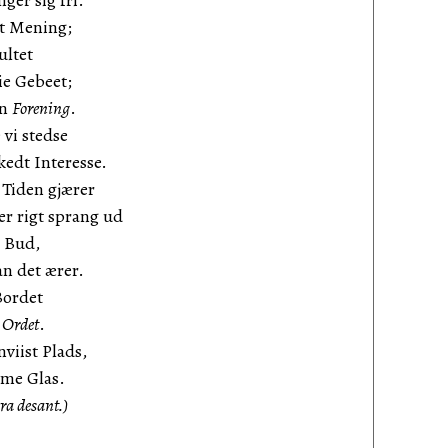
ger sig fri.
elt Mening;
ultet
ie Gebeet;
en
Forening
.
vi stedse
kedt Interesse.
r Tiden gjærer
er rigt sprang ud
 Bud,
an det ærer.
Bordet
e Ordet
.
nviist Plads,
mme Glas.
ra desant.)