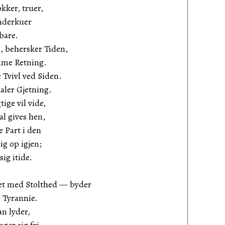
kker, truer,
underkuer
ebare.
, behersker Tiden,
amme Retning.
 Tvivl ved Siden.
aaler Gjetning.
ige vil vide,
al gives hen,
 Part i den
ig op igjen;
sig itide.
et med Stolthed — byder
 Tyrannie.
an lyder,