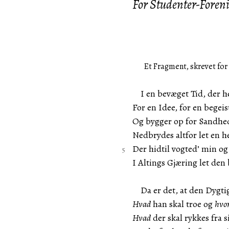
For Studenter-Foren
Et Fragment, skrevet for
I en bevæget Tid, der he
For en Idee, for en begeis
Og bygger op for Sandhed
Nedbrydes altfor let en h
Der hidtil vogted’ min o
I Altings Gjæring let den
Da er det, at den Dygtige
Hvad
han skal troe og
hvo
Hvad
der skal rykkes fra s