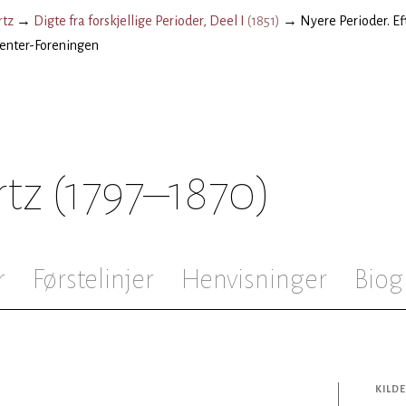
rtz
→
Digte fra forskjellige Perioder, Deel I
(
1851
)
→
Nyere Perioder. Ef
denter-Foreningen
rtz
(1797–1870)
r
Førstelinjer
Henvisninger
Biog
KILDE