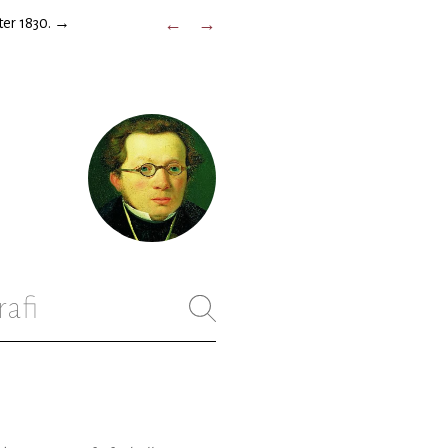
ter 1830.
→
←
→
rafi