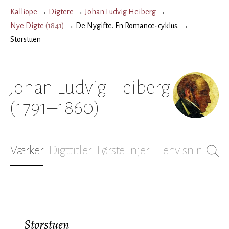
Kalliope
→
Digtere
→
Johan Ludvig Heiberg
→
Nye Digte
(
1841
)
→
De Nygifte. En Romance-cyklus.
→
Storstuen
Johan Ludvig Heiberg
(1791–1860)
Værker
Digttitler
Førstelinjer
Henvisninger
B
Storstuen