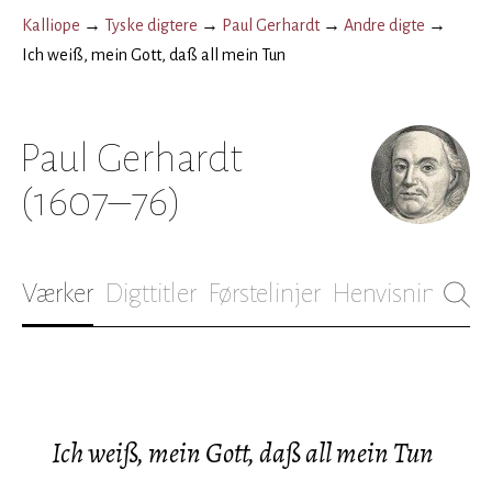
Kalliope
→
Tyske digtere
→
Paul Gerhardt
→
Andre digte
→
Ich weiß, mein Gott, daß all mein Tun
Paul Gerhardt
(1607–76)
Værker
Digttitler
Førstelinjer
Henvisninger
B
Ich weiß, mein Gott, daß all mein Tun