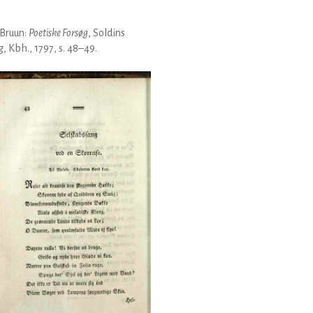
 Bruun:
Poetiske Forsøg
, Soldins
g, Kbh., 1797, s. 48–49.