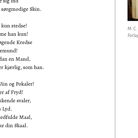
e sig ind
 sørgmodige Skin.
 kun stedse!
M. C.
mme han kun!
Forla
pøgende Kredse
tiemund!
adan en Mand,
er kjærlig, som han.
iin og Pokaler!
er af Fryd!
kende svaler,
s Lyd.
redfulde Maal,
ke din Skaal.