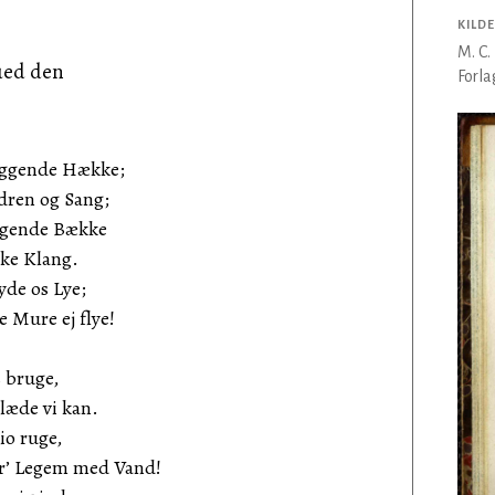
KILDE
M. C.
ued den
Forla
kyggende Hække;
ren og Sang;
ngende Bække
ke Klang.
de os Lye;
 Mure ej flye!
s bruge,
æde vi kan.
io ruge,
’ Legem med Vand!