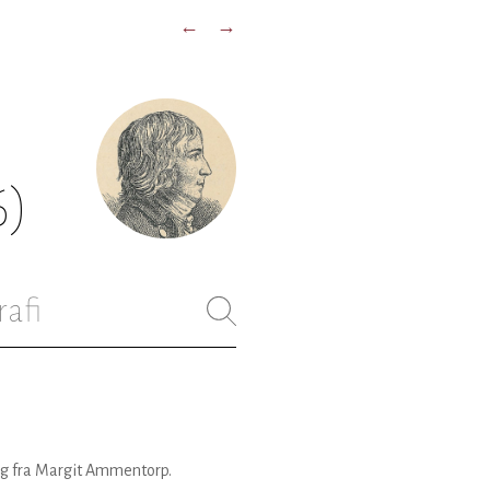
←
→
6)
rafi
ag fra Margit Ammentorp.