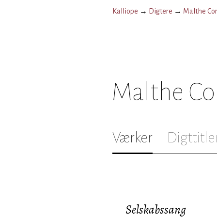
Kalliope
→
Digtere
→
Malthe Co
Malthe Co
Værker
Digttitle
Selskabssang