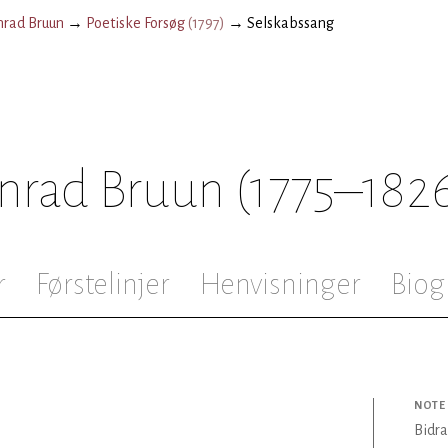
nrad Bruun
→
Poetiske Forsøg
(
1797
)
→
Selskabssang
nrad Bruun
(1775–182
r
Førstelinjer
Henvisninger
Biog
NOTE
Bidr