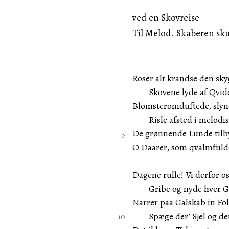
ved en Skovreise
Til Melod. Skaberen sk
Roser alt krandse den s
Skovene lyde af Qvidd
Blomsteromduftede, sly
Risle afsted i melodis
De grønnende Lunde tilby
O Daarer, som qvalmfulde
Dagene rulle! Vi derfor o
Gribe og nyde hver Gl
Narrer paa Galskab in Fol
Spæge der’ Sjel og der