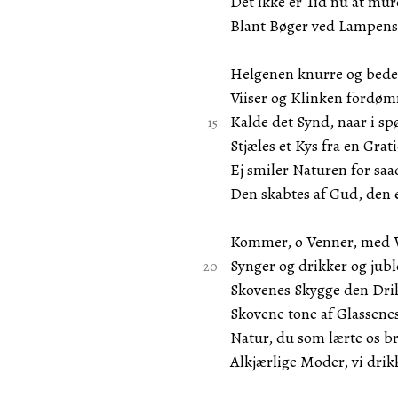
Det ikke er Tid nu at mur
Blant Bøger ved Lampens
Helgenen knurre og bede
Viiser og Klinken fordø
Kalde det Synd, naar i s
Stjæles et Kys fra en Gra
Ej smiler Naturen for sa
Den skabtes af Gud, den 
Kommer, o Venner, med V
Synger og drikker og jubl
Skovenes Skygge den Drik
Skovene tone af Glassene
Natur, du som lærte os b
Alkjærlige Moder, vi drik