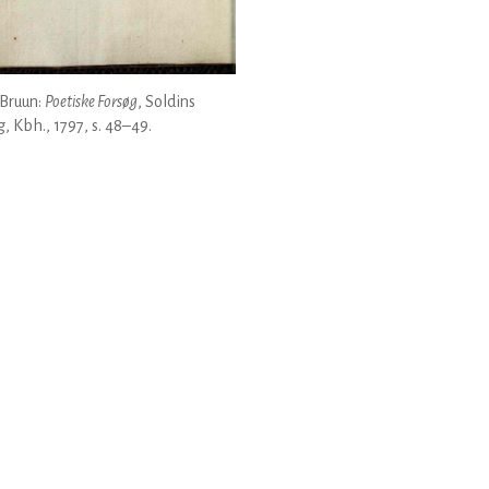
 Bruun:
Poetiske Forsøg
, Soldins
g, Kbh., 1797, s. 48–49.