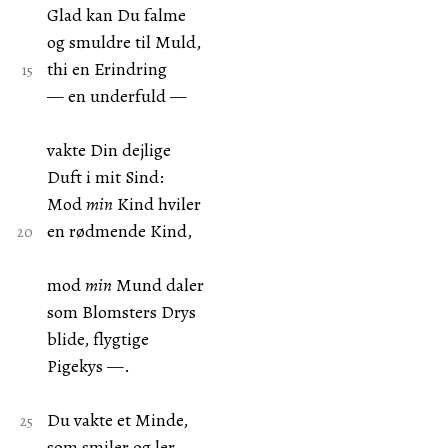
Glad kan Du falme
og smuldre til Muld,
thi en Erindring
— en underfuld —
vakte Din dejlige
Duft i mit Sind:
Mod
min
Kind hviler
en rødmende Kind,
mod
min
Mund daler
som Blomsters Drys
blide, flygtige
Pigekys —.
Du vakte et Minde,
som smiler og ler —