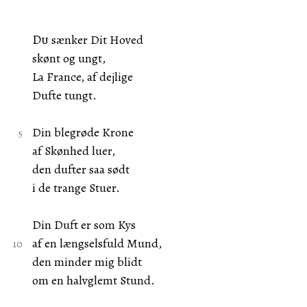
Du
sænker Dit Hoved
skønt og ungt,
La France, af dejlige
Dufte tungt.
Din blegrøde Krone
af Skønhed luer,
den dufter saa sødt
i de trange Stuer.
Din Duft er som Kys
af en længselsfuld Mund,
den minder mig blidt
om en halvglemt Stund.