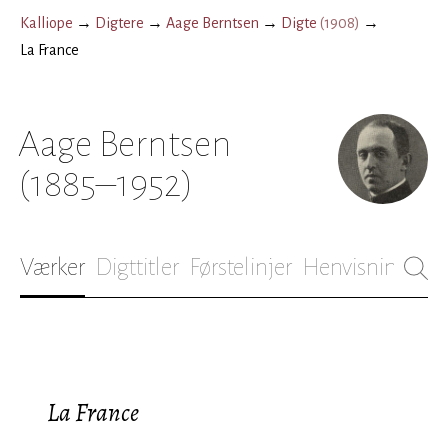
Kalliope
→
Digtere
→
Aage Berntsen
→
Digte
(
1908
)
→
La France
Aage Berntsen
(1885–1952)
Værker
Digttitler
Førstelinjer
Henvisninger
B
La France