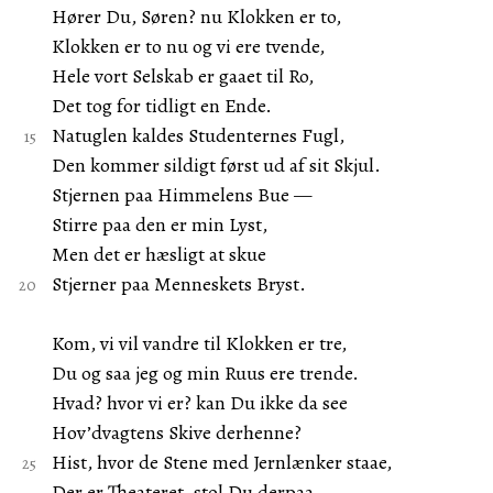
Hører Du, Søren? nu Klokken er to,
Klokken er to nu og vi ere tvende,
Hele vort Selskab er gaaet til Ro,
Det tog for tidligt en Ende.
Natuglen kaldes Studenternes Fugl,
Den kommer sildigt først ud af sit Skjul.
Stjernen paa Himmelens Bue —
Stirre paa den er min Lyst,
Men det er hæsligt at skue
Stjerner paa Menneskets Bryst.
Kom, vi vil vandre til Klokken er tre,
Du og saa jeg og min Ruus ere trende.
Hvad? hvor vi er? kan Du ikke da see
Hov’dvagtens Skive derhenne?
Hist, hvor de Stene med Jernlænker staae,
Der er Theateret, stol Du derpaa.