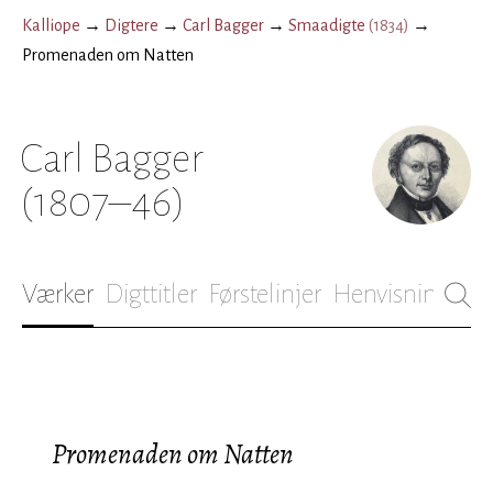
Kalliope
→
Digtere
→
Carl Bagger
→
Smaadigte
(
1834
)
→
Promenaden om Natten
Carl Bagger
(1807–46)
Værker
Digttitler
Førstelinjer
Henvisninger
B
Promenaden om Natten