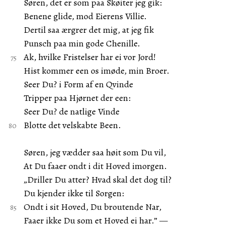
Søren, det er som paa Skøiter jeg gik:
Benene glide, mod Eierens Villie.
Dertil saa ærgrer det mig, at jeg fik
Punsch paa min gode Chenille.
Ak, hvilke Fristelser har ei vor Jord!
Hist kommer een os imøde, min Broer.
Seer Du? i Form af en Qvinde
Tripper paa Hjørnet der een:
Seer Du? de natlige Vinde
Blotte det velskabte Been.
Søren, jeg vædder saa høit som Du vil,
At Du faaer ondt i dit Hoved imorgen.
„Driller Du atter? Hvad skal det dog til?
Du kjender ikke til Sorgen:
Ondt i sit Hoved, Du broutende Nar,
Faaer ikke Du som et Hoved ei har.” —