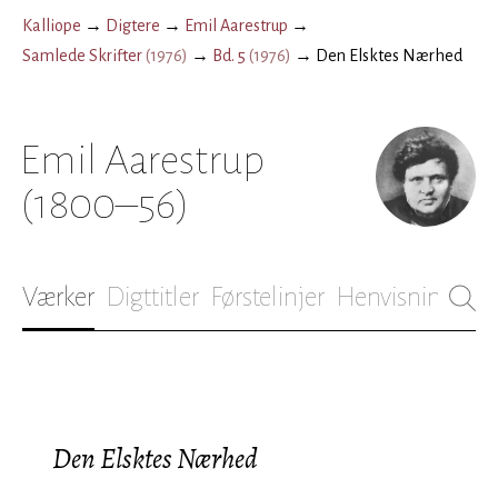
Kalliope
→
Digtere
→
Emil Aarestrup
→
Samlede Skrifter
(
1976
)
→
Bd. 5
(
1976
)
→
Den Elsktes Nærhed
Emil Aarestrup
(1800–56)
Værker
Digttitler
Førstelinjer
Henvisninger
B
Den Elsktes Nærhed