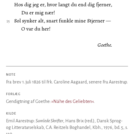
Hos dig jeg er, hvor langt du end dig fjerner,
Du er mig nær!
Sol synker alt, snart funkle mine Stjerner —
O var du her!
Goethe.
NOTE
Fra brev 1. juli 1826 til Frk. Caroline Aagaard, senere Fru Aarestrup.
FORLÆG
Gendigtning af Goethe:
»Nähe des Geliebten«
.
KILDE
Emil Aarestrup:
Samlede Skrifter
, Hans Brix (red.), Dansk Sprog-
og Litteraturselskab, C.A. Reitzels Boghandel, Kbh., 1976, bd. 5, s.