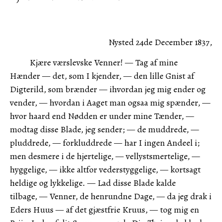
Nysted 24de December 1837,
Kjære værslevske Venner! — Tag af mine
Hænder — det, som I kjender, — den lille Gnist af
Digterild, som brænder — ihvordan jeg mig ender og
vender, — hvordan i Aaget man ogsaa mig spænder, —
hvor haard end Nødden er under mine Tænder, —
modtag disse Blade, jeg sender; — de muddrede, —
pluddrede, — forkluddrede — har I ingen Andeel i;
men desmere i de hjertelige, — vellystsmertelige, —
hyggelige, — ikke altfor vederstyggelige, — kortsagt
heldige og lykkelige. — Lad disse Blade kalde
tilbage, — Venner, de henrundne Dage, — da jeg drak i
Eders Huus — af det gjæstfrie Kruus, — tog mig en