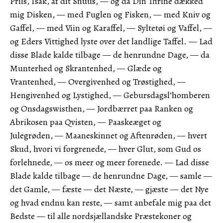
Priis, Isak, af dit Snuus, — og da Din Thrine dækked
mig Disken, — med Fuglen og Fisken, — med Kniv og
Gaffel, — med Viin og Karaffel, — Syltetøi og Vaffel, —
og Eders Vittighed lyste over det landlige Taffel. — Lad
disse Blade kalde tilbage — de henrundne Dage, — da
Munterhed og Skrantenhed, — Glæde og
Vrantenhed, — Overgivenhed og Trøstighed, —
Hengivenhed og Lystighed, — Gebursdagsl’homberen
og Onsdagswisthen, — Jordbærret paa Ranken og
Abrikosen paa Qvisten, — Paaskeæget og
Julegrøden, — Maaneskinnet og Aftenrøden, — hvert
Skud, hvori vi forgrenede, — hver Glut, som Gud os
forlehnede, — os meer og meer forenede. — Lad disse
Blade kalde tilbage — de henrundne Dage, — samle —
det Gamle, — fæste — det Næste, — gjæste — det Nye
og hvad endnu kan reste, — samt anbefale mig paa det
Bedste — til alle nordsjællandske Præstekoner og