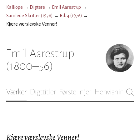
Kalliope
→
Digtere
→
Emil Aarestrup
→
Samlede Skrifter
(
1976
)
→
Bd. 4
(
1976
)
→
Kjære værslevske Venner!
Emil Aarestrup
(1800–56)
Værker
Digttitler
Førstelinjer
Henvisninger
B
Kjære værslevske Venner!