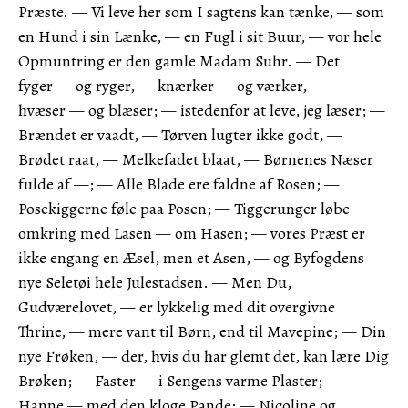
Præste. — Vi leve her som I sagtens kan tænke, — som
en Hund i sin Lænke, — en Fugl i sit Buur, — vor hele
Opmuntring er den gamle Madam Suhr. — Det
fyger — og ryger, — knærker — og værker, —
hvæser — og blæser; — istedenfor at leve, jeg læser; —
Brændet er vaadt, — Tørven lugter ikke godt, —
Brødet raat, — Melkefadet blaat, — Børnenes Næser
fulde af —; — Alle Blade ere faldne af Rosen; —
Posekiggerne føle paa Posen; — Tiggerunger løbe
omkring med Lasen — om Hasen; — vores Præst er
ikke engang en Æsel, men et Asen, — og Byfogdens
nye Seletøi hele Julestadsen. — Men Du,
Gudværelovet, — er lykkelig med dit overgivne
Thrine, — mere vant til Børn, end til Mavepine; — Din
nye Frøken, — der, hvis du har glemt det, kan lære Dig
Brøken; — Faster — i Sengens varme Plaster; —
Hanne — med den kloge Pande; — Nicoline og