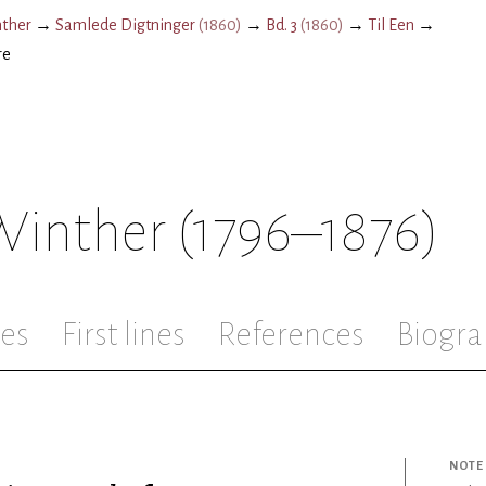
nther
→
Samlede Digtninger
(
1860
)
→
Bd. 3
(
1860
)
→
Til Een
→
re
 Winther
(1796–1876)
les
First lines
References
Biogra
NOTE