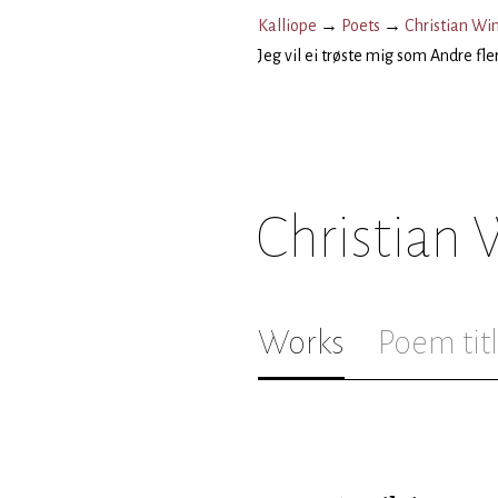
Kalliope
→
Poets
→
Christian Wi
Jeg vil ei trøste mig som Andre fle
Christian
Works
Poem tit