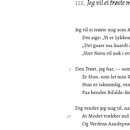
112.
Jeg vil ei trøste
Jeg vil ei trøste mig som 
Der sige: „Vi er Lykken
„Det gaaer saa haardt ei
„Vort Navn vil nok i evi
Den Trøst, jeg har, — so
Er Hun, som let min San
Hun er taknemlig, venl
Paa hendes Bifalds-Smiil
Dig vender jeg mig til, naa
At Modet trækker ind d
Og Verdens Aandepust f