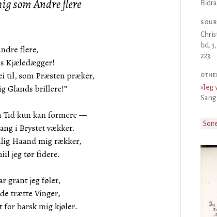
 mig som Andre flere
Bidra
SOUR
Chris
bd. 3
Andre flere,
223.
s Kjæledægger!
 til, som Præsten præker,
OTHE
g Glands brillere!”
»
Jeg 
Sang 
m Tid kun kan formere —
Son
g i Brystet vækker.
ig Haand mig rækker,
 jeg tør fidere.
r grant jeg føler,
e trætte Vinger,
or barsk mig kjøler.