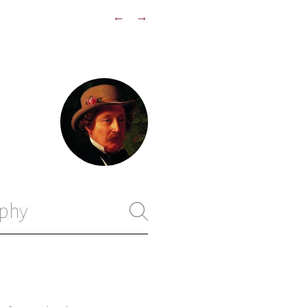
←
→
phy