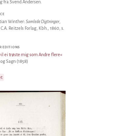
g fra Svend Andersen.
CE
tian Winther:
Samlede Digtninger
,
, C.A. Reitzels Forlag, Kbh., 1860, s.
R EDITIONS
vil ei trøste mig som Andre flere
«
og Sagn (1858)
et