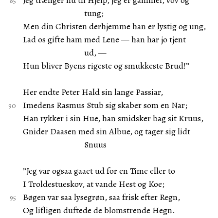
Jeg trænger nu til Hjelp, jeg er gammel, vov og
tung;
Men din Christen derhjemme han er lystig og ung,
Lad os gifte ham med Lene — han har jo tjent
ud, —
Hun bliver Byens rigeste og smukkeste Brud!”
Her endte Peter Hald sin lange Passiar,
Imedens Rasmus Stub sig skaber som en Nar;
Han rykker i sin Hue, han smidsker bag sit Kruus,
Gnider Daasen med sin Albue, og tager sig lidt
Snuus
”Jeg var ogsaa gaaet ud for en Time eller to
I Troldestueskov, at vande Hest og Koe;
Bøgen var saa lysegrøn, saa frisk efter Regn,
Og lifligen duftede de blomstrende Hegn.