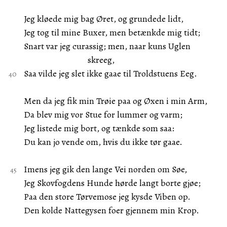
Jeg kløede mig bag Øret, og grundede lidt,
Jeg tog til mine Buxer, men betænkde mig tidt;
Snart var jeg curassig; men, naar kuns Uglen
skreeg,
Saa vilde jeg slet ikke gaae til Troldstuens Eeg.
Men da jeg fik min Trøie paa og Øxen i min Arm,
Da blev mig vor Stue for lummer og varm;
Jeg listede mig bort, og tænkde som saa:
Du kan jo vende om, hvis du ikke tør gaae.
Imens jeg gik den lange Vei norden om Søe,
Jeg Skovfogdens Hunde hørde langt borte gjøe;
Paa den store Tørvemose jeg kysde Viben op.
Den kolde Nattegysen foer gjennem min Krop.