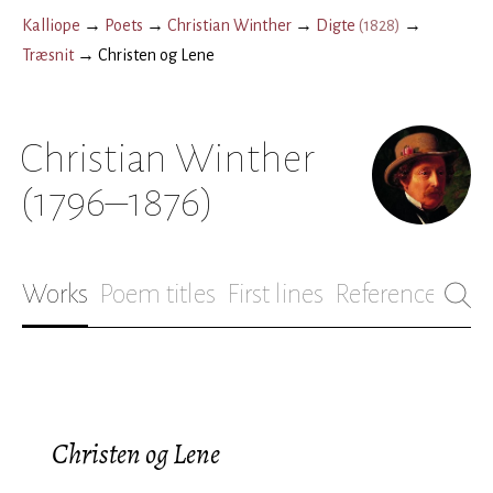
Kalliope
→
Poets
→
Christian Winther
→
Digte
(
1828
)
→
Træsnit
→
Christen og Lene
Christian Winther
(1796–1876)
Works
Poem titles
First lines
References
Bio
Christen og Lene