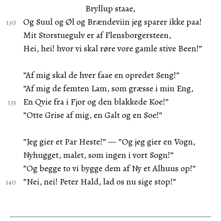
Bryllup staae,
Og Suul og Øl og Brændeviin jeg sparer ikke paa!
Mit Storstuegulv er af Flensborgersteen,
Hei, hei! hvor vi skal røre vore gamle stive Been!”
”Af mig skal de hver faae en opredet Seng!”
”Af mig de femten Lam, som græsse i min Eng,
En Qvie fra i Fjor og den blakkede Koe!”
”Otte Grise af mig, en Galt og en Soe!”
”Jeg gier et Par Heste!” — ”Og jeg gier en Vogn,
Nyhugget, malet, som ingen i vort Sogn!”
”Og begge to vi bygge dem af Ny et Alhuus op!”
”Nei, nei! Peter Hald, lad os nu sige stop!”