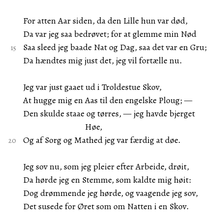
For atten Aar siden, da den Lille hun var død,
Da var jeg saa bedrøvet; for at glemme min Nød
Saa sleed jeg baade Nat og Dag, saa det var en Gru;
Da hændtes mig just det, jeg vil fortælle nu.
Jeg var just gaaet ud i Troldestue Skov,
At hugge mig en Aas til den engelske Ploug; —
Den skulde staae og tørres, — jeg havde bjerget
Høe,
Og af Sorg og Mathed jeg var færdig at døe.
Jeg sov nu, som jeg pleier efter Arbeide, drøit,
Da hørde jeg en Stemme, som kaldte mig høit:
Dog drømmende jeg hørde, og vaagende jeg sov,
Det susede for Øret som om Natten i en Skov.