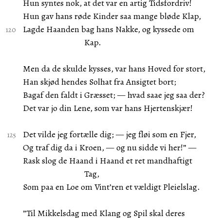
Hun syntes nok, at det var en artig Tidsfordriv!
Hun gav hans røde Kinder saa mange bløde Klap,
Lagde Haanden bag hans Nakke, og kyssede om
Kap.
Men da de skulde kysses, var hans Hoved for stort,
Han skjød hendes Solhat fra Ansigtet bort;
Bagaf den faldt i Græsset; — hvad saae jeg saa der?
Det var jo din Lene, som var hans Hjertenskjær!
Det vilde jeg fortælle dig; — jeg fløi som en Fjer,
Og traf dig da i Kroen, — og nu sidde vi her!” —
Rask slog de Haand i Haand et ret mandhaftigt
Tag,
Som paa en Loe om Vint’ren et vældigt Pleielslag.
”Til Mikkelsdag med Klang og Spil skal deres