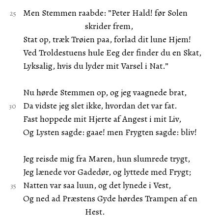
Men Stemmen raabde: ”Peter Hald! før Solen
skrider frem,
Stat op, træk Trøien paa, forlad dit lune Hjem!
Ved Troldestuens hule Eeg der finder du en Skat,
Lyksalig, hvis du lyder mit Varsel i Nat.”
Nu hørde Stemmen op, og jeg vaagnede brat,
Da vidste jeg slet ikke, hvordan det var fat.
Fast hoppede mit Hjerte af Angest i mit Liv,
Og Lysten sagde: gaae! men Frygten sagde: bliv!
Jeg reisde mig fra Maren, hun slumrede trygt,
Jeg lænede vor Gadedør, og lyttede med Frygt;
Natten var saa luun, og det lynede i Vest,
Og ned ad Præstens Gyde hørdes Trampen af en
Hest.