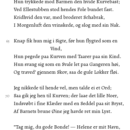
Hun trykkede mod Barmen den hvide Kurvebast;
Ved Ellestubben stod hendes Fole bundet fast.
Kridhvid den var, med broderet Schabrak,
I Morgenluft den vrinskede, og slog med sin Nak.
Knap fik hun mig i Sigte, før hun flygted som en
Vind,
Hun pegede paa Kurven med Taarer paa sin Kind.
Hun svang sig som en Svale let paa Gangeren høi,
Og traved’ gjennem Skov, saa de gule Lokker fløi.
Jeg nikkede til hende vel, men talde ei et Ord;
Saa gik jeg hen til Kurven; der laae det lille Noer,
Indsvøbt i fine Klæder med en Seddel paa sit Bryst,
Af Barnets brune Øine jeg havde ret min Lyst.
”Tag mig, du gode Bonde! — Helene er mit Navn,