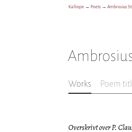
Kalliope
→
Poets
→
Ambrosius S
Ambrosius
Works
Poem tit
Overskrivt over P. Cla