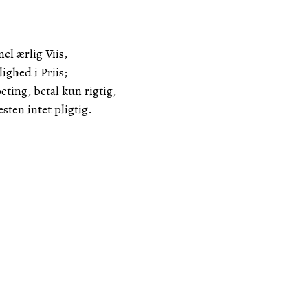
el ærlig Viis,
ighed i Priis;
ing, betal kun rigtig,
sten intet pligtig.