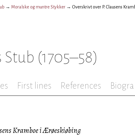
tub
→
Moralske og muntre Stykker
→
Overskrivt over P. Clausens Kra
 Stub
(1705–58)
les
First lines
References
Biogra
usens Kramboe i Ærøeskiøbing