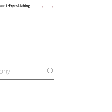
mboe i Ærøeskiøbing
←
→
phy