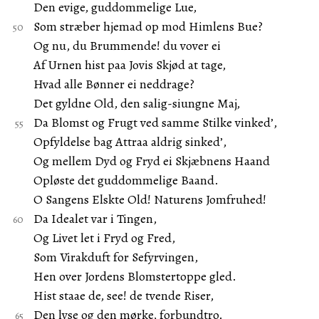
Den evige, guddommelige Lue,
Som stræber hjemad op mod Himlens Bue?
Og nu, du Brummende! du vover ei
Af Urnen hist paa Jovis Skjød at tage,
Hvad alle Bønner ei neddrage?
Det gyldne Old, den salig-siungne Maj,
Da Blomst og Frugt ved samme Stilke vinked’,
Opfyldelse bag Attraa aldrig sinked’,
Og mellem Dyd og Fryd ei Skjæbnens Haand
Opløste det guddommelige Baand.
O Sangens Elskte Old! Naturens Jomfruhed!
Da Idealet var i Tingen,
Og Livet let i Fryd og Fred,
Som Virakduft for Sefyrvingen,
Hen over Jordens Blomstertoppe gled.
Hist staae de, see! de tvende Riser,
Den lyse og den mørke, forbundtro.