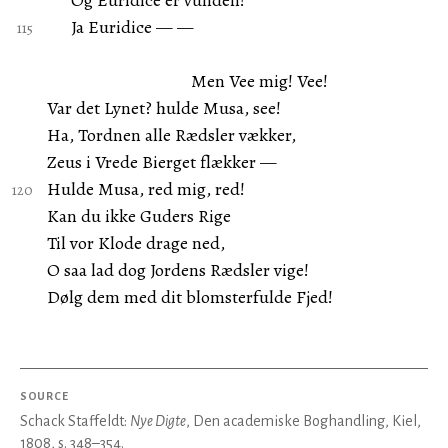
Og Euridice er vunden!
Ja Euridice — —
Men Vee mig! Vee!
Var det Lynet? hulde Musa, see!
Ha, Tordnen alle Rædsler vækker,
Zeus i Vrede Bierget flækker —
Hulde Musa, red mig, red!
Kan du ikke Guders Rige
Til vor Klode drage ned,
O saa lad dog Jordens Rædsler vige!
Dølg dem med dit blomsterfulde Fjed!
SOURCE
Schack Staffeldt:
Nye Digte
, Den academiske Boghandling, Kiel,
1808, s. 348–354.