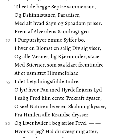
Til eet de begge Septre sammensno,
Og Dshinnistaner, Paradiser,
Med alt hvad Sagn og Spaadom priser,
Frem af Alverdens Samdragt gro.
I Purpurskyer ømme Sylfer bo,
I hver en Blomst en salig Div sig viser,
Og alle Væsner, lig Kjærminder, staae
Med Stierner, som saa klart fremtindre
Af et usmittet Himmelblaae
I det betydningsfulde Indre.
O lyt! hvor Pan med Hyrdefløjtens Lyd
I salig Fred hiin eente Tvekraft dysser;
O see! Naturen hver en Skabning kysser,
Fra Himlen alle Krandse drysser
Og Livet hviler i begjærløs Fryd. — —
Hvor var jeg? Ha! du sveeg mig atter,