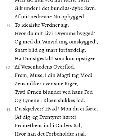
Gik under i det bundløs-dybe Savn.
Af mit nedrevne Nu opbygged
To idealske Verdner sig,
Hvor du mit Liv i Drømme hygged’
Og med dit Vanvid mig omskygged’,
Snart blid og snart forfærdelig.
Ha Dunstgestalt! som kun opstiger
Af Væsenhedens Overflod,
Frem, Muse, i din Magt! tag Mod!
Zeus nikker over sine Riger,
Tyst! Ørnen blunder ved hans Fod
Og Lynene i Kloen slukkes lod.
Du skjælver? Hvad? Mon du ei førte,
(Af dig jeg Eventyret hørte)
Prometheus ind i Guders Sal,
Hvor han det Forbeholdte stjal,