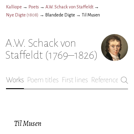
Kalliope
→
Poets
→
A.W. Schack von Staffeldt
→
Nye Digte
(
1808
)
→
Blandede Digte
→
Til Musen
A.W. Schack von
Staffeldt
(1769–1826)
Works
Poem titles
First lines
References
Bio
Til Musen