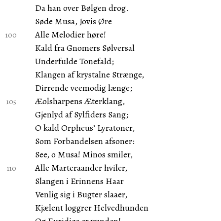
Da han over Bølgen drog.
Søde Musa, Jovis Øre
Alle Melodier høre!
Kald fra Gnomers Sølversal
Underfulde Tonefald;
Klangen af krystalne Strænge,
Dirrende veemodig længe;
Æolsharpens Æterklang,
Gjenlyd af Sylfiders Sang;
O kald Orpheus’ Lyratoner,
Som Forbandelsen afsoner:
See, o Musa! Minos smiler,
Alle Marteraander hviler,
Slangen i Erinnens Haar
Venlig sig i Bugter slaaer,
Kjælent loggrer Helvedhunden