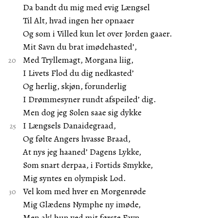
Da bandt du mig med evig Længsel
Til Alt, hvad ingen her opnaaer
Og som i Villed kun let over Jorden gaaer.
Mit Savn du brat imødehasted’,
Med Tryllemagt, Morgana liig,
I Livets Flod du dig nedkasted’
Og herlig, skjøn, forunderlig
I Drømmesyner rundt afspeiled’ dig.
Men dog jeg Solen saae sig dykke
I Længsels Danaidegraad,
Og følte Angers hvasse Braad,
At nys jeg haaned’ Dagens Lykke,
Som snart derpaa, i Fortids Smykke,
Mig syntes en olympisk Lod.
Vel kom med hver en Morgenrøde
Mig Glædens Nymphe ny imøde,
Men ak! hun ved mit første Favn