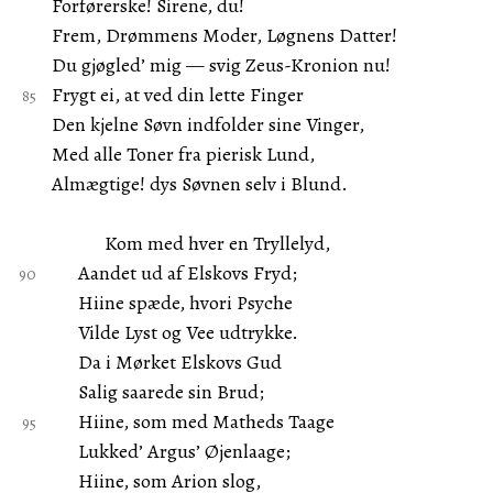
Forførerske! Sirene, du!
Frem, Drømmens Moder, Løgnens Datter!
Du gjøgled’ mig — svig Zeus-Kronion nu!
Frygt ei, at ved din lette Finger
Den kjelne Søvn indfolder sine Vinger,
Med alle Toner fra pierisk Lund,
Almægtige! dys Søvnen selv i Blund.
Kom med hver en Tryllelyd,
Aandet ud af Elskovs Fryd;
Hiine spæde, hvori Psyche
Vilde Lyst og Vee udtrykke.
Da i Mørket Elskovs Gud
Salig saarede sin Brud;
Hiine, som med Matheds Taage
Lukked’ Argus’ Øjenlaage;
Hiine, som Arion slog,