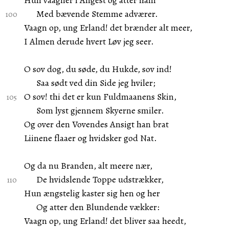
Hun vaagner i Angest og atter ham
Med bævende Stemme adværer.
Vaagn op, ung Erland! det brænder alt meer,
I Almen derude hvert Løv jeg seer.
O sov dog, du søde, du Hukde, sov ind!
Saa sødt ved din Side jeg hviler;
O sov! thi det er kun Fuldmaanens Skin,
Som lyst gjennem Skyerne smiler.
Og over den Vovendes Ansigt han brat
Liinene flaaer og hvidsker god Nat.
Og da nu Branden, alt meere nær,
De hvidslende Toppe udstrækker,
Hun ængstelig kaster sig hen og her
Og atter den Blundende vækker:
Vaagn op, ung Erland! det bliver saa heedt,