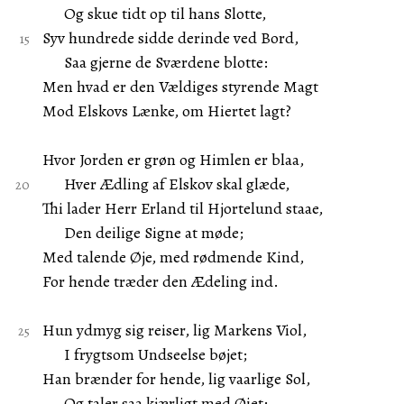
Og skue tidt op til hans Slotte,
Syv hundrede sidde derinde ved Bord,
Saa gjerne de Sværdene blotte:
Men hvad er den Vældiges styrende Magt
Mod Elskovs Lænke, om Hiertet lagt?
Hvor Jorden er grøn og Himlen er blaa,
Hver Ædling af Elskov skal glæde,
Thi lader Herr Erland til Hjortelund staae,
Den deilige Signe at møde;
Med talende Øje, med rødmende Kind,
For hende træder den Ædeling ind.
Hun ydmyg sig reiser, lig Markens Viol,
I frygtsom Undseelse bøjet;
Han brænder for hende, lig vaarlige Sol,
Og taler saa kjærligt med Øiet: