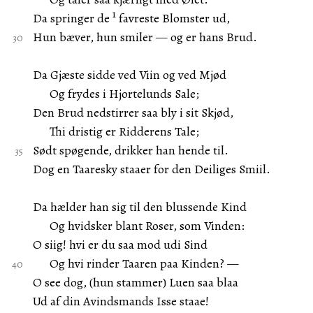
1
Da springer de
favreste Blomster ud,
Hun bæver, hun smiler — og er hans Brud.
Da Gjæste sidde ved Viin og ved Mjød
Og frydes i Hjortelunds Sale;
Den Brud nedstirrer saa bly i sit Skjød,
Thi dristig er Ridderens Tale;
Sødt spøgende, drikker han hende til.
Dog en Taaresky staaer for den Deiliges Smiil.
Da hælder han sig til den blussende Kind
Og hvidsker blant Roser, som Vinden:
O siig! hvi er du saa mod udi Sind
Og hvi rinder Taaren paa Kinden? —
O see dog, (hun stammer) Luen saa blaa
Ud af din Avindsmands Isse staae!