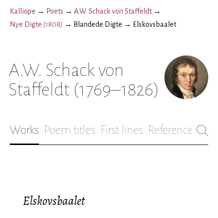
Kalliope
→
Poets
→
A.W. Schack von Staffeldt
→
Nye Digte
(
1808
)
→
Blandede Digte
→
Elskovsbaalet
A.W. Schack von
Staffeldt
(1769–1826)
Works
Poem titles
First lines
References
Bio
Elskovsbaalet