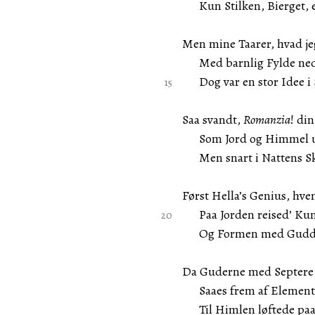
Kun Stilken, Bierget, ee
Men mine Taarer, hvad jeg
Med barnlig Fylde ned 
Dog var en stor Idee i 
Saa svandt,
Romanzia
! di
Som Jord og Himmel un
Men snart i Nattens Sk
Først Hella’s Genius, hv
Paa Jorden reised’ Kuns
Og Formen med Guddom
Da Guderne med Septere
Saaes frem af Elementer
Til Himlen løftede pa