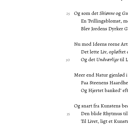
Og som det
Skiønne
og
Gu
En Tvillingsblomst, mod
Blev Jordens Dyrker Gu
Nu mod Ideens reene Art
Det lette Liv, opløftet 
Og det
Undværlige
til 
Meer end Natur gjenlød i
Paa Steenens Haardhed 
Og Hjertet banked’ eft
Og snart fra Kunstens be
Den blide Rhytmus til d
Til Livet, ligt et Kunst