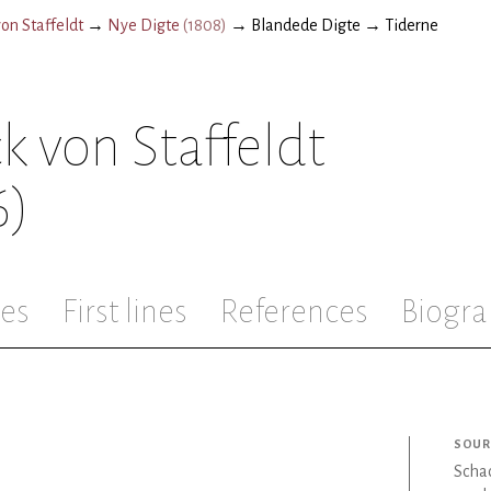
on Staffeldt
→
Nye Digte
(
1808
)
→
Blandede Digte
→
Tiderne
k von Staffeldt
6)
les
First lines
References
Biogra
SOUR
Schac