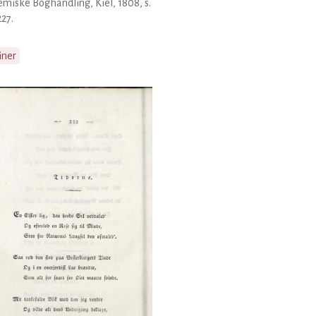
miske Boghandling, Kiel, 1808, s.
27.
iner