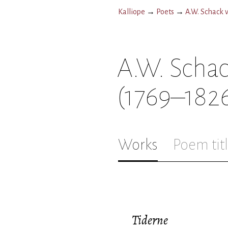
Kalliope
→
Poets
→
A.W. Schack v
A.W. Schac
(1769–182
Works
Poem tit
Tiderne