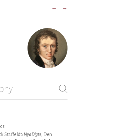
←
→
phy
CE
k Staffeldt:
Nye Digte
, Den