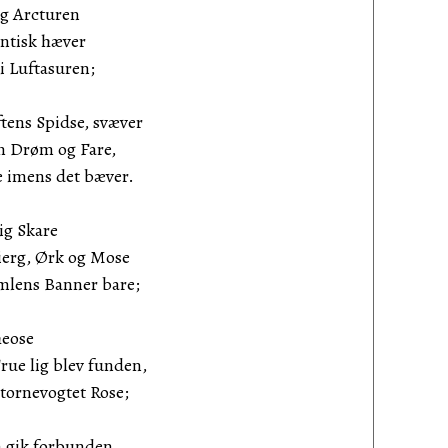
og Arcturen
antisk hæver
 Luftasuren;
tens Spidse, svæver
 Drøm og Fare,
mens det bæver.
ig Skare
erg, Ørk og Mose
ens Banner bare;
heose
e lig blev funden,
ornevogtet Rose;
 gik forbunden,