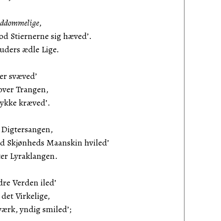
ddommelige
,
 Stiernerne sig hæved’.
ders ædle Lige.
er svæved’
over Trangen,
Lykke kræved’.
 Digtersangen,
Skjønheds Maanskin hviled’
er Lyraklangen.
dre Verden iled’
et Virkelige,
værk, yndig smiled’;