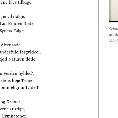
ne blev tilbage.
 ei vil dølge,
ad Kinden fløde,
Schac
Synets Følge.
acade
222–2
n Aftenrøde,
derfuld forgylded’.
jød Naturen døde.
em Verden hylded’,
tens høje Troner
meligt udfylded’.
 og Kroner
ne at stige,
a Hymnetoner.