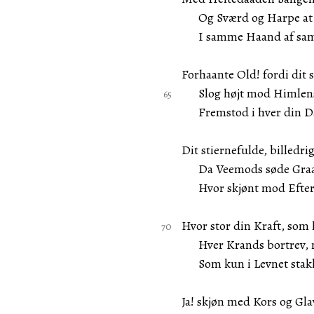
Og Sværd og Harpe at s
I samme Haand af sam
Forhaante Old! fordi dit 
Slog højt mod Himlens
Fremstod i hver din Da
Dit stiernefulde, billedr
Da Veemods søde Graad
Hvor skjønt mod Efterti
Hvor stor din Kraft, som 
Hver Krands bortrev, m
Som kun i Levnet stakke
Ja! skjøn med Kors og Gl