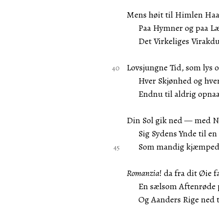
Mens høit til Himlen Haab
Paa Hymner og paa Læn
Det Virkeliges Virakduft
Lovsjungne Tid, som lys o
Hver Skjønhed og hver G
Endnu til aldrig opnaa
Din Sol gik ned — med N
Sig Sydens Ynde til en 
Som mandig kjæmpede o
Romanzia
! da fra dit Øie f
En sælsom Aftenrøde p
Og Aanders Rige ned til