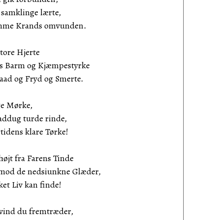
amklinge lærte,
me Krands omvunden.
store Hjerte
 Barm og Kjæmpestyrke
ad og Fryd og Smerte.
ige Mørke,
dug turde rinde,
dens klare Tørke!
højt fra Farens Tinde
od de nedsiunkne Glæder,
t Liv kan finde!
avind du fremtræder,