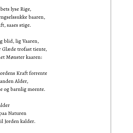
ets lyse Rige,
gselssukke baaren,
, saaes stige.
g blid, lig Vaaren,
læde trofast tiente,
et Mønster kaaren:
ordens Kraft forrente
anden Alder,
g barnlig meente.
alder
aa Naturen
 Jorden kalder.