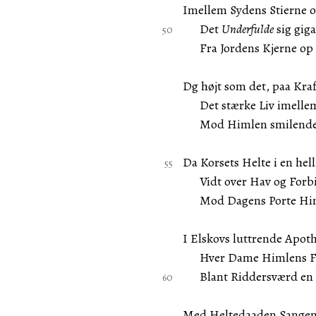
Imellem Sydens Stierne 
Det
Underfulde
sig gig
Fra Jordens Kjerne op i
Dg højt som det, paa Kraf
Det stærke Liv imellem
Mod Himlen smilende i
Da Korsets Helte i en hell
Vidt over Hav og Forbi
Mod Dagens Porte Himl
I Elskovs luttrende Apot
Hver Dame Himlens Fru
Blant Riddersværd en t
Med Heltedaaden Sangen