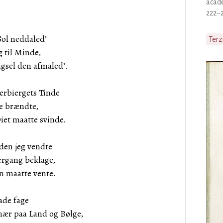
acade
222–2
Sol neddaled’
Terz
 til Minde,
el den afmaled’.
erbiergets Tinde
e brændte,
et maatte svinde.
den jeg vendte
rgang beklage,
n maatte vente.
ade fage
ær paa Land og Bølge,