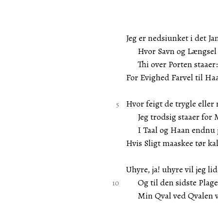
Jeg er nedsiunket i det J
Hvor Savn og Længsel s
Thi over Porten staaer: 
For Evighed Farvel til Haa
Hvor feigt de trygle eller 
Jeg trodsig staaer for 
I Taal og Haan endnu je
Hvis Sligt maaskee tør ka
Uhyre, ja! uhyre vil jeg li
Og til den sidste Plage
Min Qval ved Qvalen vil