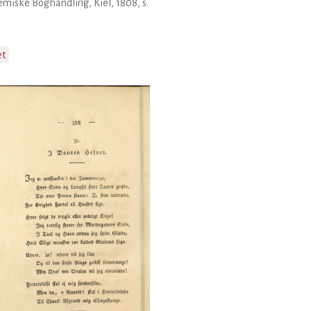
miske Boghandling, Kiel, 1808, s.
et