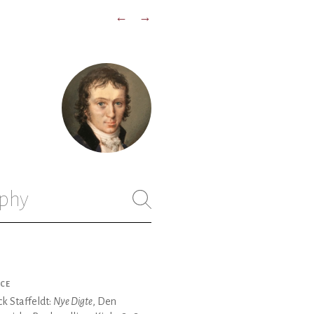
←
→
phy
CE
k Staffeldt:
Nye Digte
, Den