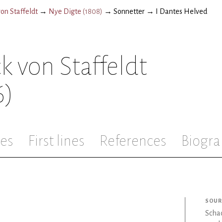
on Staffeldt
→
Nye Digte
(
1808
)
→
Sonnetter
→
I Dantes Helved
k von Staffeldt
6)
les
First lines
References
Biogra
SOUR
Schac