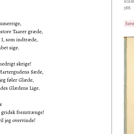
acade
388.
ammerrige,
Son
tore Taarer græde,
I, som indtræde,
bet sige.
nedrigt skrige!
Martergudens Sæde,
g føler Glæde,
ldes Glædens Lige.
de
 gridsk fremtrænge!
 jeg overvinde!