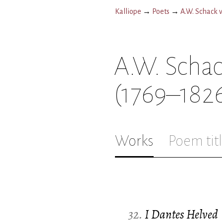
Kalliope
→
Poets
→
A.W. Schack v
A.W. Schac
(1769–182
Works
Poem tit
32.
I Dantes Helved