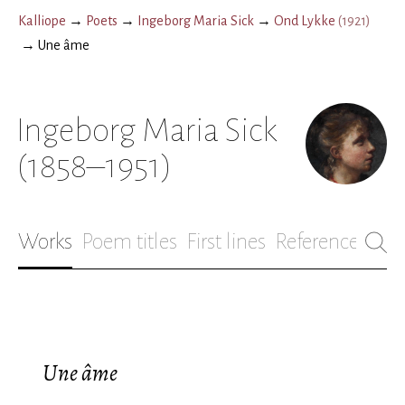
Kalliope
→
Poets
→
Ingeborg Maria Sick
→
Ond Lykke
(
1921
)
→
Une âme
Ingeborg Maria Sick
(1858–1951)
Works
Poem titles
First lines
References
Bio
Une âme