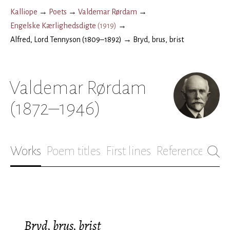
Kalliope
→
Poets
→
Valdemar Rørdam
→
Engelske Kærlighedsdigte
(
1919
)
→
Alfred, Lord Tennyson (1809–1892)
→
Bryd, brus, brist
Valdemar Rørdam
(1872–1946)
Works
Poem titles
First lines
References
Bio
Bryd, brus, brist